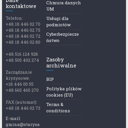
Chmura danych
kontaktowe
UM
Telefon:
Usługi dla
+48 18 446 02 70
podmiotów
+48 18 446 02 75
Cyberbezpiecze
+48 18 446 02 72
ństwo
+48 18 446 02 80
+48 516 124 928
Zasoby
+48 505 402 274
archiwalne
Zarządzanie
kryzysowe:
BIP
+18 446 00 55
Polityka plików
+48 665 460 270
cookies (EU)
FAX (automat):
Terms &
+48 18 446 02 73
conditions
E-mail:
gmina@starysa