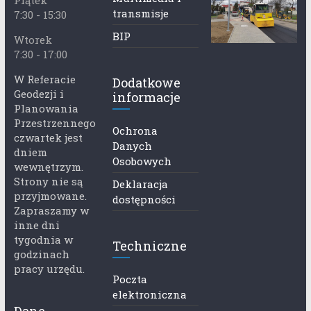
transmisje
7:30 - 15:30
BIP
Wtorek
7:30 - 17:00
W Referacie
Dodatkowe
Geodezji i
informacje
Planowania
Przestrzennego
Ochrona
czwartek jest
Danych
dniem
Osobowych
wewnętrzym.
Strony nie są
Deklaracja
przyjmowane.
dostępności
Zapraszamy w
inne dni
tygodnia w
Techniczne
godzinach
pracy urzędu.
Poczta
elektroniczna
Dane