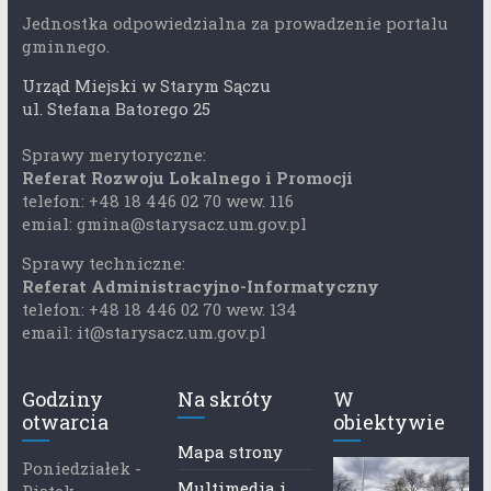
Jednostka odpowiedzialna za prowadzenie portalu
gminnego.
Urząd Miejski w Starym Sączu
ul. Stefana Batorego 25
Sprawy merytoryczne:
Referat Rozwoju Lokalnego i Promocji
telefon: +48 18 446 02 70 wew. 116
emial: gmina@starysacz.um.gov.pl
Sprawy techniczne:
Referat Administracyjno-Informatyczny
telefon: +48 18 446 02 70 wew. 134
email: it@starysacz.um.gov.pl
Godziny
Na skróty
W
otwarcia
obiektywie
Mapa strony
Poniedziałek -
Multimedia i
Piątek