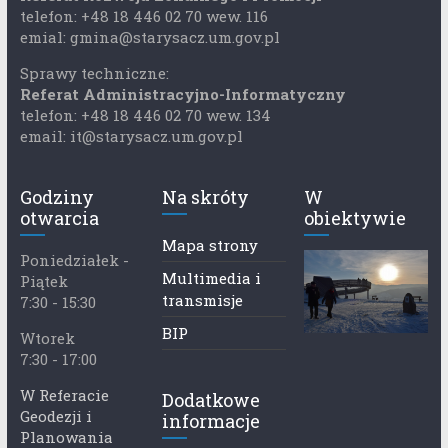
telefon: +48 18 446 02 70 wew. 116
emial: gmina@starysacz.um.gov.pl
Sprawy techniczne:
Referat Administracyjno-Informatyczny
telefon: +48 18 446 02 70 wew. 134
email: it@starysacz.um.gov.pl
Godziny
Na skróty
W
otwarcia
obiektywie
Mapa strony
Poniedziałek -
Multimedia i
Piątek
transmisje
7:30 - 15:30
BIP
Wtorek
7:30 - 17:00
W Referacie
Dodatkowe
Geodezji i
informacje
Planowania