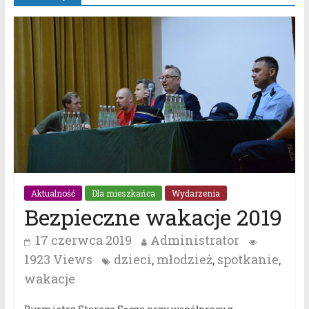
Aktualność
Dla mieszkańca
Wydarzenia
Bezpieczne wakacje 2019
17 czerwca 2019
Administrator
1923 Views
dzieci
młodzież
spotkanie
,
,
,
wakacje