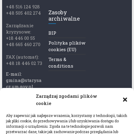
+48 516 124 928
Zasoby
+48 505 402 274
archiwalne
Zarządzanie
kryzysowe:
BIP
+18 446 00 55
Polityka plików
+48 665 460 270
cookies (EU)
FAX (automat):
Terms &
+48 18 446 02 73
conditions
E-mail:
gmina@starysa
cz.um.gov.pl
Zarządzaj zgodami plików
Adres skrzynki
cookie
ePuap:
/xkk2740tcp/sk
Aby zapewnić jak najlepsze wrażenia, korzystamy z technologii, takich
rytka
jak pliki cookie, do przechowywania i/lub uzyskiwania dostępu do
informacji o urządzeniu. Zgoda na te technologie pozwoli nam
Adres do e-
przetwarzać dane, takie jak zachowanie podczas przeglądania lub