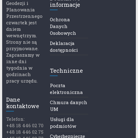
Geodezji i
informacje
Planowania
Przestrzennego
Ochrona
czwartek jest
Danych
dniem
Osobowych
wewnętrzym.
Strony nie są
Deklaracja
przyjmowane.
dostępności
Zapraszamy w
inne dni
tygodnia w
Techniczne
godzinach
pracy urzędu.
Poczta
elektroniczna
Dane
Chmura danych
kontaktowe
UM
Telefon:
Usługi dla
+48 18 446 02 70
podmiotów
+48 18 446 02 75
Cyberbezpiecze