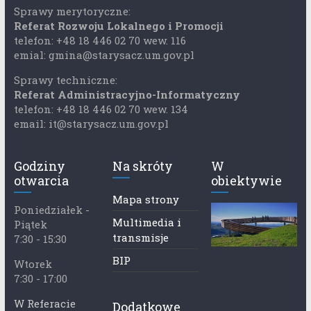
Sprawy merytoryczne:
Referat Rozwoju Lokalnego i Promocji
telefon: +48 18 446 02 70 wew. 116
emial: gmina@starysacz.um.gov.pl
Sprawy techniczne:
Referat Administracyjno-Informatyczny
telefon: +48 18 446 02 70 wew. 134
email: it@starysacz.um.gov.pl
Godziny
Na skróty
W
otwarcia
obiektywie
Mapa strony
Poniedziałek -
Multimedia i
Piątek
transmisje
7:30 - 15:30
BIP
Wtorek
7:30 - 17:00
W Referacie
Dodatkowe