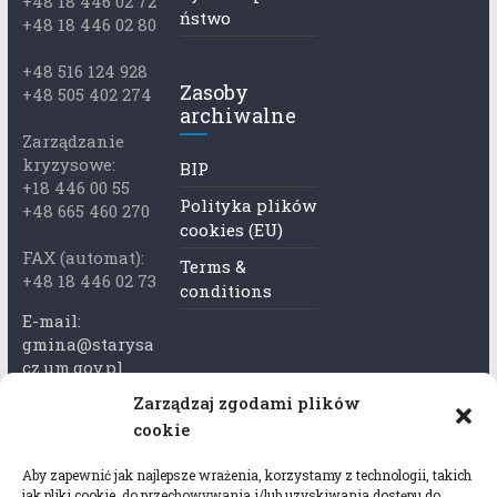
+48 18 446 02 72
ństwo
+48 18 446 02 80
+48 516 124 928
Zasoby
+48 505 402 274
archiwalne
Zarządzanie
kryzysowe:
BIP
+18 446 00 55
Polityka plików
+48 665 460 270
cookies (EU)
FAX (automat):
Terms &
+48 18 446 02 73
conditions
E-mail:
gmina@starysa
cz.um.gov.pl
Zarządzaj zgodami plików
Adres skrzynki
cookie
ePuap:
/xkk2740tcp/sk
Aby zapewnić jak najlepsze wrażenia, korzystamy z technologii, takich
rytka
jak pliki cookie, do przechowywania i/lub uzyskiwania dostępu do