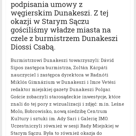
podpisania umowy z
węgierskim Dunakeszi. Z tej
okazji w Starym Sączu
gościliśmy władze miasta na
czele z burmistrzem Dunakeszi
Diossi Csabą.
Burmistrzowi Dunakeszi towarzyszyli: Dávid
Sipos zastępca burmistrza, Zoltán Kárpáti
nauczyciel i zastępca dyrektora w Radnóti
Miklós Gimnázium w Dunakeszi i Imre Vetési
redaktor miejskiej gazety Dunakeszi Polgar.
Goście zobaczyli starosądeckie inwestycje, które
znali do tej pory z wizualizacji i zdjęć: m.in. Leśne
Molo, Bobrowisko, nową siedzibę Centrum
Kultury i sztuki im. Ady Sari i Galerię IMO.
Uczestniczyli również w sesji Rady Miejskiej w
Starym Sączu. Była to również okazja do