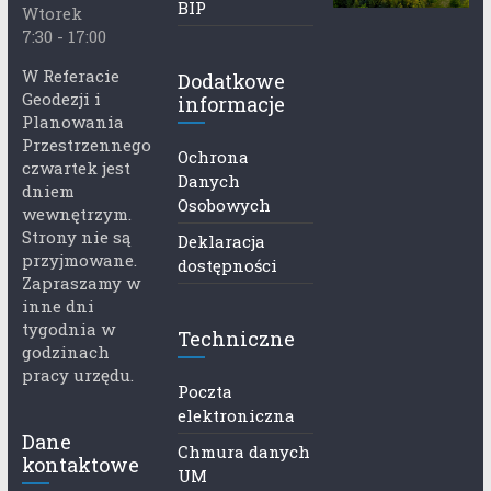
BIP
Wtorek
7:30 - 17:00
W Referacie
Dodatkowe
Geodezji i
informacje
Planowania
Przestrzennego
Ochrona
czwartek jest
Danych
dniem
Osobowych
wewnętrzym.
Strony nie są
Deklaracja
przyjmowane.
dostępności
Zapraszamy w
inne dni
tygodnia w
Techniczne
godzinach
pracy urzędu.
Poczta
elektroniczna
Dane
Chmura danych
kontaktowe
UM