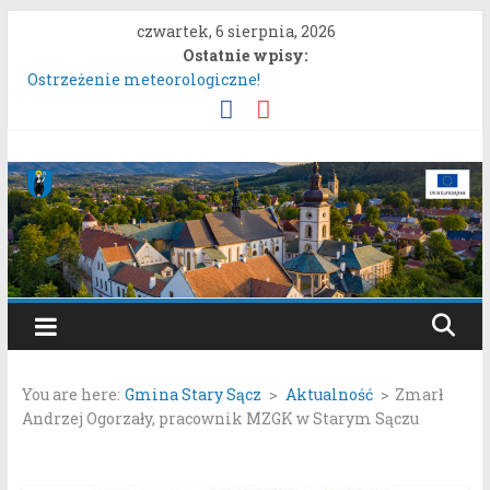
Przejdź
czwartek, 6 sierpnia, 2026
do
Ostatnie wpisy:
treści
Ostrzeżenie meteorologiczne!
Konkurs „Moc Bukietów Matki Boskiej Zielnej”.
Rozpoczęcie konsultacji społecznych dotyczących:
projektu zmiany miejscowego planu zagospodarowania
Gmina
przestrzennego „Miasto Stary Sącz – Plan Nr 1A”.
System nieodpłatnej pomocy prawnej!
Stary
Ostrzeżenie meteorologiczne.
Sącz
Portal
samorządowy
You are here:
Gmina Stary Sącz
>
Aktualność
>
Zmarł
Gminy
Andrzej Ogorzały, pracownik MZGK w Starym Sączu
Stary
Sącz