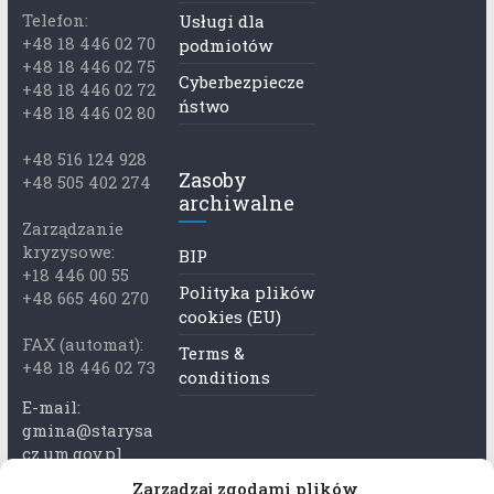
Telefon:
Usługi dla
+48 18 446 02 70
podmiotów
+48 18 446 02 75
Cyberbezpiecze
+48 18 446 02 72
ństwo
+48 18 446 02 80
+48 516 124 928
Zasoby
+48 505 402 274
archiwalne
Zarządzanie
kryzysowe:
BIP
+18 446 00 55
Polityka plików
+48 665 460 270
cookies (EU)
FAX (automat):
Terms &
+48 18 446 02 73
conditions
E-mail:
gmina@starysa
cz.um.gov.pl
Zarządzaj zgodami plików