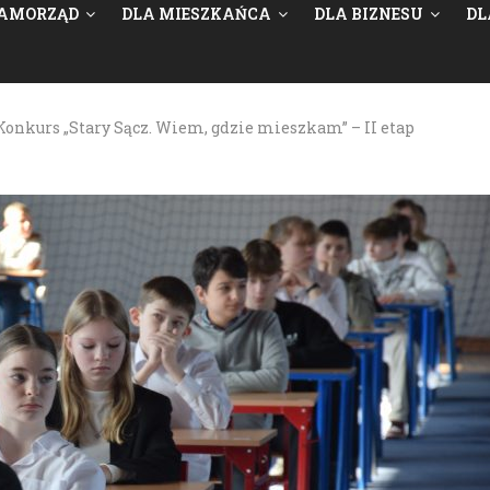
AMORZĄD
DLA MIESZKAŃCA
DLA BIZNESU
DL
Konkurs „Stary Sącz. Wiem, gdzie mieszkam” – II etap