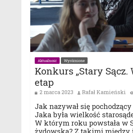
Aktualność
Wyróżnione
Konkurs „Stary Sącz. 
etap
2 marca 2023
Rafał Kamieński
Jak nazywał się pochodzący 
Jaka była wielkość starosąd
W którym roku powstała w 
żydowska? Z takimi między 