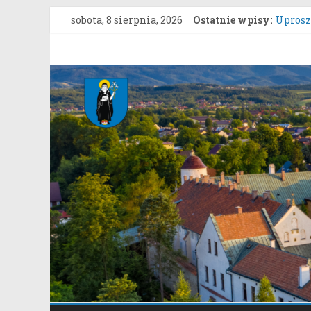
Przejdź
sobota, 8 sierpnia, 2026
Ostatnie wpisy:
Uproszc
do
ZARZĄD
treści
grunto
Gmina
Konkur
Zgłasza
Stary
Konsul
Sącz
Portal
samorządowy
Gminy
Stary
Sącz