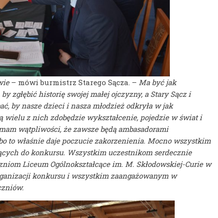
wie
– mówi burmistrz Starego Sącza. –
Ma być jak
y zgłębić historię swojej małej ojczyzny, a Stary Sącz i
ać, by nasze dzieci i nasza młodzież odkryła w jak
wielu z nich zdobędzie wykształcenie, pojedzie w świat i
nie mam wątpliwości, że zawsze będą ambasadorami
 bo to właśnie daje poczucie zakorzenienia. Mocno wszystkim
ających do konkursu.
Wszystkim uczestnikom serdecznie
 uczniom Liceum Ogólnokształcące im. M. Skłodowskiej-Curie w
 organizacji konkursu i wszystkim zaangażowanym w
czniów.