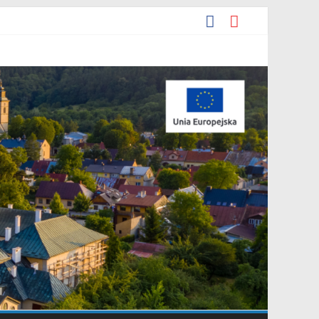
ia 2026 r. w sprawie ogłoszenia wykazu nieruchomości
e.
yjna Grupa Teatralna” złożonej przez Stowarzyszenie „Gniazdo”.
arowania przestrzennego Mostki”.