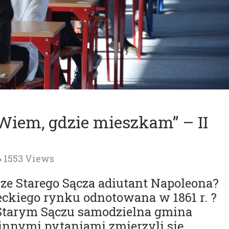
Wiem, gdzie mieszkam” – II
1553 Views
ze Starego Sącza adiutant Napoleona?
eckiego rynku odnotowana w 1861 r. ?
Starym Sączu samodzielna gmina
innymi pytaniami zmierzyli się