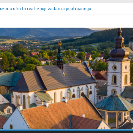
zona oferta realizacji zadania publicznego.
ZENIE NR 136/2026BURMISTRZA STAREGO SĄCZA z dnia 6 sierpn
wych przeznaczonych do oddania w najem, dzierżawę i użyczeni
s Wieńców Dożynkowych Województwa Małopolskiego.
nie uwag do oferty realizacji zadania publicznego pn. „Integrac
tacje społeczne dotyczące zmiany „Miejscowego planu zagospod