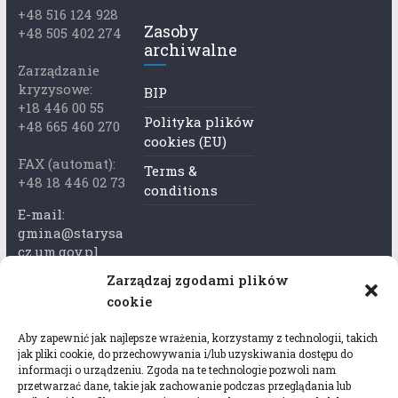
+48 516 124 928
Zasoby
+48 505 402 274
archiwalne
Zarządzanie
kryzysowe:
BIP
+18 446 00 55
Polityka plików
+48 665 460 270
cookies (EU)
FAX (automat):
Terms &
+48 18 446 02 73
conditions
E-mail:
gmina@starysa
cz.um.gov.pl
Zarządzaj zgodami plików
Adres skrzynki
cookie
ePuap:
/xkk2740tcp/sk
Aby zapewnić jak najlepsze wrażenia, korzystamy z technologii, takich
rytka
jak pliki cookie, do przechowywania i/lub uzyskiwania dostępu do
informacji o urządzeniu. Zgoda na te technologie pozwoli nam
Adres do e-
przetwarzać dane, takie jak zachowanie podczas przeglądania lub