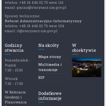
telefon: +48 18 446 02 70 wew. 116
emial: gmina@starysacz.um.gov.pl
Sprawy techniczne:
Referat Administracyjno-Informatyczny
telefon: +48 18 446 02 70 wew. 134
email: it@starysacz.um.gov.pl
Godziny
Na skróty
W
otwarcia
obiektywie
Mapa strony
Poniedziałek -
Multimedia i
Piątek
transmisje
7:30 - 15:30
BIP
Wtorek
7:30 - 17:00
W Referacie
Dodatkowe
Geodezji i
informacje
Planowania