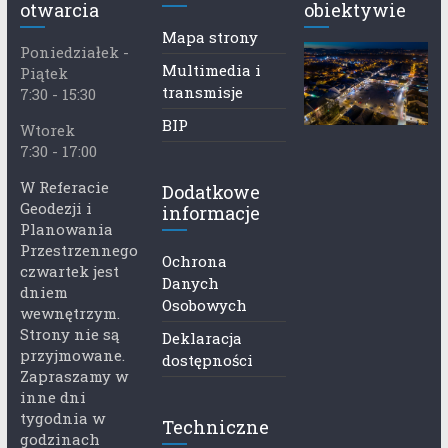
otwarcia
obiektywie
Mapa strony
Poniedziałek -
Multimedia i
Piątek
transmisje
7:30 - 15:30
BIP
Wtorek
7:30 - 17:00
W Referacie
Dodatkowe
Geodezji i
informacje
Planowania
Przestrzennego
Ochrona
czwartek jest
Danych
dniem
Osobowych
wewnętrzym.
Strony nie są
Deklaracja
przyjmowane.
dostępności
Zapraszamy w
inne dni
tygodnia w
Techniczne
godzinach