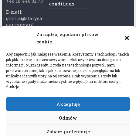
+48 18 446 02 73
conditions
E-mail:
gmina@starysa
cz.um.gov.pl
Zarządzaj zgodami plików
Adres skrzynki
cookie
ePuap:
/xkk2740tcp/sk
Aby zapewnić jak najlepsze wrażenia, korzystamy z technologii, takich
rytka
jak pliki cookie, do przechowywania i/lub uzyskiwania dostępu do
informacji o urządzeniu. Zgoda na te technologie pozwoli nam
Adres do e-
przetwarzać dane, takie jak zachowanie podczas przeglądania lub
Doręczeń:
unikalne identyfikatory na tej stronie. Brak wyrażenia zgody lub
wycofanie zgody może niekorzystnie wpłynąć na niektóre cechy i
AEL-97528-
funkcje.
78647-USWGJ-
32
Akceptuję
Odmów
Zobacz preferencje
Copyright © 2026
Gmina Stary Sącz
. All rights