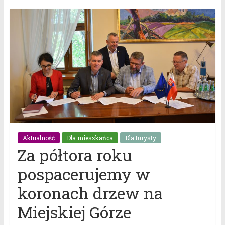
Aktualność
Dla mieszkańca
Dla turysty
Za półtora roku
pospacerujemy w
koronach drzew na
Miejskiej Górze