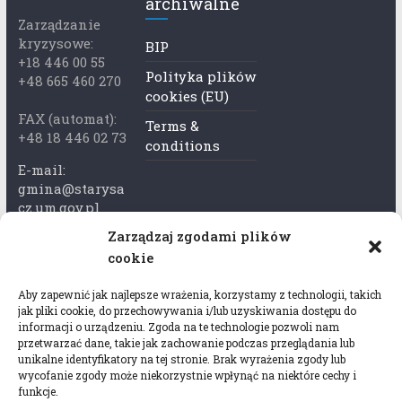
archiwalne
Zarządzanie
kryzysowe:
BIP
+18 446 00 55
Polityka plików
+48 665 460 270
cookies (EU)
FAX (automat):
Terms &
+48 18 446 02 73
conditions
E-mail:
gmina@starysa
cz.um.gov.pl
Zarządzaj zgodami plików
Adres skrzynki
cookie
ePuap:
/xkk2740tcp/sk
Aby zapewnić jak najlepsze wrażenia, korzystamy z technologii, takich
rytka
jak pliki cookie, do przechowywania i/lub uzyskiwania dostępu do
informacji o urządzeniu. Zgoda na te technologie pozwoli nam
Adres do e-
przetwarzać dane, takie jak zachowanie podczas przeglądania lub
Doręczeń:
unikalne identyfikatory na tej stronie. Brak wyrażenia zgody lub
wycofanie zgody może niekorzystnie wpłynąć na niektóre cechy i
AEL-97528-
funkcje.
78647-USWGJ-