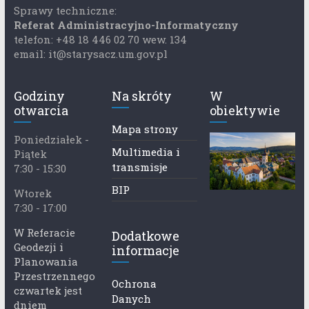
Sprawy techniczne:
Referat Administracyjno-Informatyczny
telefon: +48 18 446 02 70 wew. 134
email: it@starysacz.um.gov.pl
Godziny
Na skróty
W
otwarcia
obiektywie
Mapa strony
Poniedziałek -
Multimedia i
Piątek
transmisje
7:30 - 15:30
BIP
Wtorek
7:30 - 17:00
W Referacie
Dodatkowe
Geodezji i
informacje
Planowania
Przestrzennego
Ochrona
czwartek jest
Danych
dniem