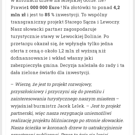
w koronach drzew na Miejskiej Górze. Ile?
Prawie
1 000 000 Euro
! Na złotówki to ponad
4,2
mln zł
i jest to
85 %
inwestycji. To wspólny
transgraniczny projekt Starego Sącza i Lewoczy.
Nasz słowacki partner zagospodaruje
turystycznie stawy w Lewockiej Dolinie. Po
przetargu okazał się, że wpłynęła tylko jedna
oferta z ceną o około 1,2 mln zł wyższą niż
dofinansowanie i wkład własny jaki
zabezpieczyła gmina. Decyzja należała do rady i ta
dała zielone światło dla inwestycji.
–
Wierzę, że jest to projekt rozwojowy,
przyszłościowy i przyczyni się do prestiżu i
zainteresowania turystycznego naszym miastem
–
wyjaśniał burmistrz Jacek Lelek. –
Jest to projekt
partnerski, więc nasza rezygnacja uniemożliwi
realizację projektu bliźniaczego po stronie słowackie.
Nasza ścieżka w koronach drzew to uatrakcyjnienie
przestrzeni publicznej. Przez to żyje się lepiej