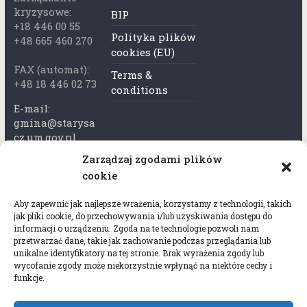
kryzysowe:
BIP
+18 446 00 55
Polityka plików
+48 665 460 270
cookies (EU)
FAX (automat):
Terms &
+48 18 446 02 73
conditions
E-mail:
gmina@starysa
cz.um.gov.pl
Zarządzaj zgodami plików
Adres skrzynki
cookie
ePuap:
/xkk2740tcp/sk
Aby zapewnić jak najlepsze wrażenia, korzystamy z technologii, takich
rytka
jak pliki cookie, do przechowywania i/lub uzyskiwania dostępu do
informacji o urządzeniu. Zgoda na te technologie pozwoli nam
Adres do e-
przetwarzać dane, takie jak zachowanie podczas przeglądania lub
Doręczeń:
unikalne identyfikatory na tej stronie. Brak wyrażenia zgody lub
AEL-97528-
wycofanie zgody może niekorzystnie wpłynąć na niektóre cechy i
funkcje.
78647-USWGJ-
32