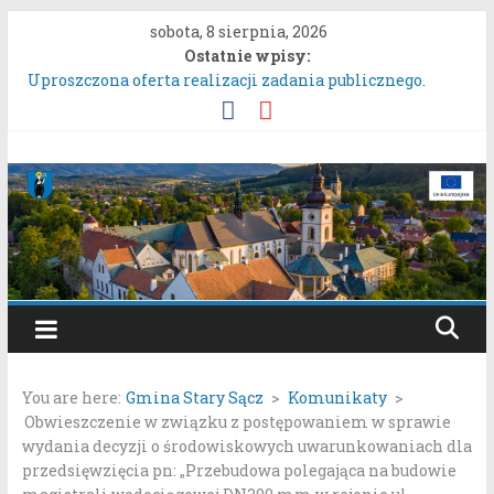
Przejdź
sobota, 8 sierpnia, 2026
do
Ostatnie wpisy:
treści
Uproszczona oferta realizacji zadania publicznego.
ZARZĄDZENIE NR 136/2026BURMISTRZA STAREGO
SĄCZA z dnia 6 sierpnia 2026 r. w sprawie ogłoszenia
wykazu nieruchomości gruntowych przeznaczonych do
Gmina
oddania w najem, dzierżawę i użyczenie.
Konkurs Wieńców Dożynkowych Województwa
Stary
Małopolskiego.
Zgłaszanie uwag do oferty realizacji zadania publicznego
pn. „Integracyjna Grupa Teatralna” złożonej przez
Sącz
Stowarzyszenie „Gniazdo”.
Konsultacje społeczne dotyczące zmiany „Miejscowego
Portal
planu zagospodarowania przestrzennego Mostki”.
samorządowy
You are here:
Gmina Stary Sącz
>
Komunikaty
>
Gminy
Obwieszczenie w związku z postępowaniem w sprawie
Stary
wydania decyzji o środowiskowych uwarunkowaniach dla
Sącz
przedsięwzięcia pn: „Przebudowa polegająca na budowie