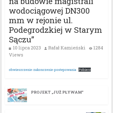
na budowie magistrali
wodociągowej DN300
mm w rejonie ul.
Podegrodzkiej w Starym
Sączu”
10 lipca 2023
Rafał Kamieński
1284
Views
obwieszczenie-zakonczenie-postepowania
Pobierz
PROJEKT „JUŻ PŁYWAM”