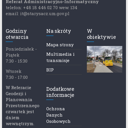
Referat Administracyjno-Informatyczny
telefon: +48 18 446 02 70 wew. 134
email: it@starysacz.um.gov.pl
Godziny
Na skróty
W
otwarcia
obiektywie
Mapa strony
Poniedziałek -
Multimedia i
Piątek
transmisje
7:30 - 15:30
BIP
Wtorek
7:30 - 17:00
W Referacie
Dodatkowe
Geodezji i
informacje
Planowania
Przestrzennego
Ochrona
czwartek jest
Danych
dniem
Osobowych
wewnętrzym.