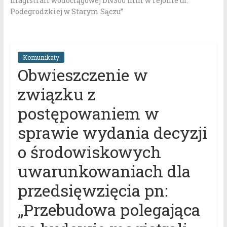
magistrali wodociągowej DN300 mm w rejonie ul.
Podegrodzkiej w Starym Sączu”
Komunikaty
Obwieszczenie w
związku z
postępowaniem w
sprawie wydania decyzji
o środowiskowych
uwarunkowaniach dla
przedsięwzięcia pn:
„Przebudowa polegająca