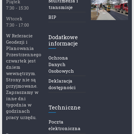
Multimedia i
Piątek
transmisje
7:30 - 15:30
BIP
Wtorek
7:30 - 17:00
W Referacie
Dodatkowe
Geodezji i
informacje
Planowania
Przestrzennego
Ochrona
czwartek jest
Danych
dniem
Osobowych
wewnętrzym.
Strony nie są
Deklaracja
przyjmowane.
dostępności
Zapraszamy w
inne dni
tygodnia w
Techniczne
godzinach
pracy urzędu.
Poczta
elektroniczna