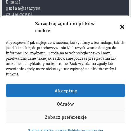
E-mail:
gmina@starysa
cz.um.gov.pl
Zarządzaj zgodami plików
Adres skrzynki
cookie
ePuap:
/xkk2740tcp/sk
Aby zapewnić jak najlepsze wrażenia, korzystamy z technologii, takich
rytka
jak pliki cookie, do przechowywania i/lub uzyskiwania dostępu do
informacji o urządzeniu. Zgoda na te technologie pozwoli nam
Adres do e-
przetwarzać dane, takie jak zachowanie podczas przeglądania lub
Doręczeń:
unikalne identyfikatory na tej stronie. Brak wyrażenia zgody lub
wycofanie zgody może niekorzystnie wpłynąć na niektóre cechy i
AEL-97528-
funkcje.
78647-USWGJ-
32
Akceptuję
Odmów
Zobacz preferencje
Copyright © 2026
Gmina Stary Sącz
. All rights
reserved.
Polityka plików cookies
Polityka prywatności