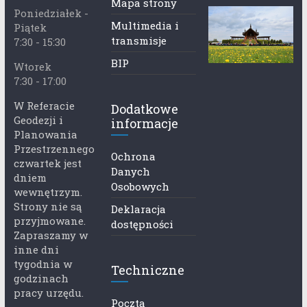
Mapa strony
Poniedziałek -
Multimedia i
Piątek
transmisje
7:30 - 15:30
BIP
Wtorek
7:30 - 17:00
W Referacie
Dodatkowe
Geodezji i
informacje
Planowania
Przestrzennego
Ochrona
czwartek jest
Danych
dniem
Osobowych
wewnętrzym.
Strony nie są
Deklaracja
przyjmowane.
dostępności
Zapraszamy w
inne dni
tygodnia w
Techniczne
godzinach
pracy urzędu.
Poczta