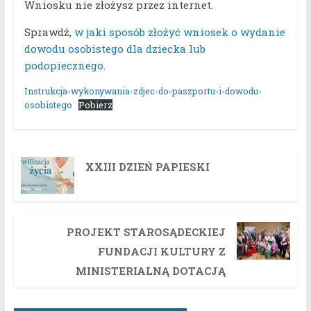
Wniosku nie złożysz przez internet.
Sprawdź,
w jaki sposób złożyć wniosek o wydanie
dowodu osobistego dla dziecka lub
podopiecznego
.
Instrukcja-wykonywania-zdjec-do-paszportu-i-dowodu-
osobistego
Pobierz
XXIII DZIEŃ PAPIESKI
PROJEKT STAROSĄDECKIEJ
FUNDACJI KULTURY Z
MINISTERIALNĄ DOTACJĄ