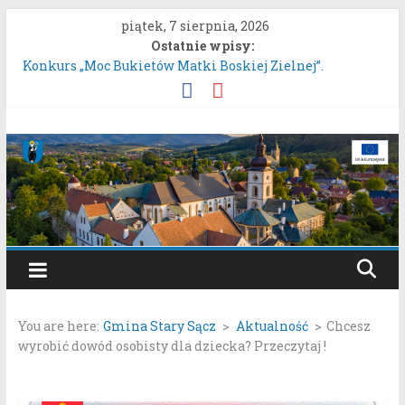
Przejdź
piątek, 7 sierpnia, 2026
do
Ostatnie wpisy:
treści
Konkurs „Moc Bukietów Matki Boskiej Zielnej”.
Konkurs Wieńców Dożynkowych Województwa
Małopolskiego.
Zgłaszanie uwag do oferty realizacji zadania publicznego
Gmina
pn. „Integracyjna Grupa Teatralna” złożonej przez
Stowarzyszenie „Gniazdo”.
Stary
Konsultacje społeczne dotyczące zmiany „Miejscowego
planu zagospodarowania przestrzennego Mostki”.
Uproszczona oferta realizacji zadania publicznego.
Sącz
Portal
samorządowy
You are here:
Gmina Stary Sącz
>
Aktualność
>
Chcesz
Gminy
wyrobić dowód osobisty dla dziecka? Przeczytaj !
Stary
Sącz