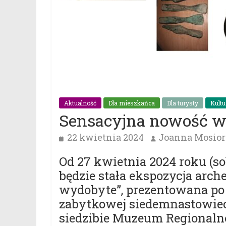
Aktualność
Dla mieszkańca
Dla turysty
Kultu
Sensacyjna nowość 
22 kwietnia 2024
Joanna Mosior
Od 27 kwietnia 2024 roku (so
będzie stała ekspozycja arche
wydobyte”, prezentowana po
zabytkowej siedemnastowiec
siedzibie Muzeum Regionaln