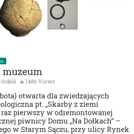
ra
w muzeum
-Sokół
1486 Views
bota) otwarta dla zwiedzających
ologiczna pt. „Skarby z ziemi
 raz pierwszy w odremontowanej
znej piwnicy Domu „Na Dołkach” –
ego w Starym Sączu, przy ulicy Rynek