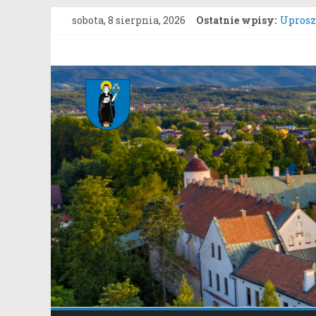
Przejdź
sobota, 8 sierpnia, 2026
Ostatnie wpisy:
Uproszc
do
ZARZĄD
treści
grunto
Gmina
Konkur
Zgłasza
Stary
Konsul
Sącz
Portal
samorządowy
Gminy
Stary
Sącz