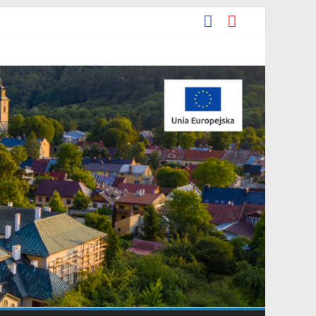
ia 2026 r. w sprawie ogłoszenia wykazu nieruchomości
e.
yjna Grupa Teatralna” złożonej przez Stowarzyszenie „Gniazdo”.
arowania przestrzennego Mostki”.