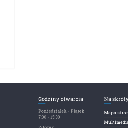
Godziny otwarcia
Na skrót
Poniedziałek - Piątek
Mapa stro
7:30 - 15:30
Multimedia
Wtorek