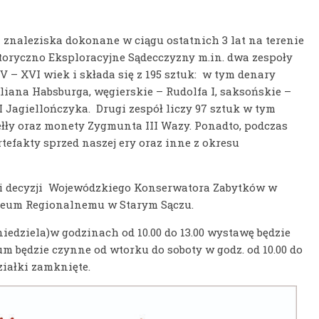
 znaleziska dokonane w ciągu ostatnich 3 lat na terenie
toryczno Eksploracyjne Sądecczyzny m.in. dwa zespoły
 – XVI wiek i składa się z 195 sztuk: w tym denary
ana Habsburga, węgierskie – Rudolfa I, saksońskie –
I Jagiellończyka. Drugi zespół liczy 97 sztuk w tym
łły oraz monety Zygmunta III Wazy. Ponadto, podczas
tefakty sprzed naszej ery oraz inne z okresu
ki decyzji Wojewódzkiego Konserwatora Zabytków w
zeum Regionalnemu w Starym Sączu.
 niedziela)w godzinach od 10.00 do 13.00 wystawę będzie
m będzie czynne od wtorku do soboty w godz. od 10.00 do
działki zamknięte.