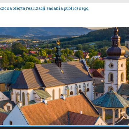
zona oferta realizacji zadania publicznego.
ZENIE NR 136/2026BURMISTRZA STAREGO SĄCZA z dnia 6 sierpn
wych przeznaczonych do oddania w najem, dzierżawę i użyczeni
s Wieńców Dożynkowych Województwa Małopolskiego.
nie uwag do oferty realizacji zadania publicznego pn. „Integrac
tacje społeczne dotyczące zmiany „Miejscowego planu zagospod