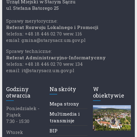
Urząd Miejski w Starym Sączu
ul. Stefana Batorego 25
Sprawy merytoryczne:
Referat Rozwoju Lokalnego i Promocji
telefon: +48 18 446 02 70 wew. 116
emial: gmina@starysacz.um.gov.pl
Sprawy techniczne:
Referat Administracyjno-Informatyczny
telefon: +48 18 446 02 70 wew. 134
email: it@starysacz.um.gov.pl
Godziny
Na skróty
W
otwarcia
obiektywie
Mapa strony
Poniedziałek -
Multimedia i
Piątek
transmisje
7:30 - 15:30
BIP
Wtorek