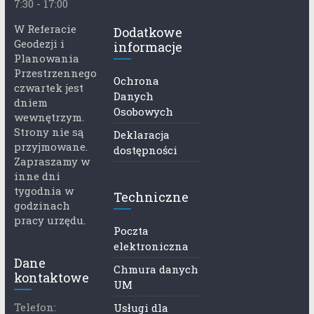
7:30 - 17:00
W Referacie
Dodatkowe
Geodezji i
informacje
Planowania
Przestrzennego
Ochrona
czwartek jest
Danych
dniem
Osobowych
wewnętrzym.
Strony nie są
Deklaracja
przyjmowane.
dostępności
Zapraszamy w
inne dni
tygodnia w
Techniczne
godzinach
pracy urzędu.
Poczta
elektroniczna
Dane
Chmura danych
kontaktowe
UM
Telefon:
Usługi dla