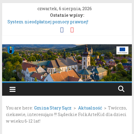
Przejdź
czwartek, 6 sierpnia, 2026
do
Ostatnie wpisy:
treści
System nieodpłatnej pomocy prawnej!
Konsultacje społeczne dotyczące zmiany „Miejscowego
planu zagospodarowania przestrzennego Mostki”.
Uproszczona oferta realizacji zadania publicznego.
Gmina
Konkurs „Moc Bukietów Matki Boskiej Zielnej”.
Rozpoczęcie konsultacji społecznych dotyczących:
Stary
projektu zmiany miejscowego planu zagospodarowania
przestrzennego „Miasto Stary Sącz – Plan Nr 1A”.
Sącz
Portal
samorządowy
You are here:
Gmina Stary Sącz
>
Aktualność
>
Twórczo,
Gminy
ciekawie, interesująco !!! Sądeckie FolkArteKid dla dzieci
Stary
w wieku 6-12 lat!
Sącz