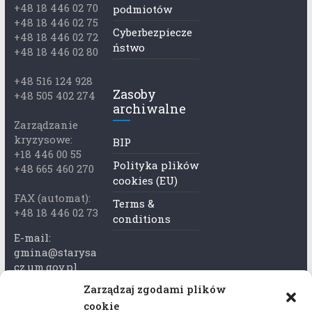
+48 18 446 02 70
podmiotów
+48 18 446 02 75
Cyberbezpiecze
+48 18 446 02 72
ństwo
+48 18 446 02 80
+48 516 124 928
Zasoby
+48 505 402 274
archiwalne
Zarządzanie
kryzysowe:
BIP
+18 446 00 55
Polityka plików
+48 665 460 270
cookies (EU)
FAX (automat):
Terms &
+48 18 446 02 73
conditions
E-mail:
gmina@starysa
cz.um.gov.pl
Zarządzaj zgodami plików
Adres skrzynki
cookie
ePuap: