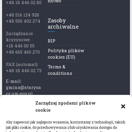
ństwo
+48 18 446 02 80
+48 516 124 928
Zasoby
+48 505 402 274
archiwalne
Zarządzanie
kryzysowe:
BIP
+18 446 00 55
Polityka plików
+48 665 460 270
cookies (EU)
FAX (automat):
Terms &
+48 18 446 02 73
conditions
E-mail:
gmina@starysa
cz.um.gov.pl
Zarządzaj zgodami plików
Adres skrzynki
cookie
ePuap:
/xkk2740tcp/sk
Aby zapewnić jak najlepsze wrażenia, korzystamy z technologii, takich
rytka
jak pliki cookie, do przechowywania i/lub uzyskiwania dostępu do