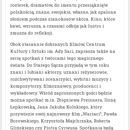
rozterek, dramatów, do imentu przesiąknięte
polskością, znane, swojskie, własne, jak spalona
słońcem podczas sianokosów skóra. Kino, które
bawi, wzrusza, a czasami odbija jak lustro i
zmusza do refleksji.
Obok starannie dobranych filmów, Centrum
Kultury i Sztuki im. Ady Sari, zaprasza także na
serię spotkań z twórcami tego magicznego
świata. Do Starego Sącza przyjadą w tym roku
znani i lubiani aktorzy, uznani reżyserowie,
rozchwytywani scenarzyści, wybitni muzycy i
kompozytorzy, filmoznawcy, producenci i
wykładowcy. Wśród zaproszonych gości będzie
można spotkać m.in. Zbigniewa Preisnera, Ilonę
Łepkowską, Jana Jakuba Kolskiego, który
przywiezie swój najnowszy film „Wariaci”, Pawła
Borowskiego, Krzysztofa Majchrzaka, Roberta
Glińskiego czy Piotra Cyrwusa. Spotkania będą