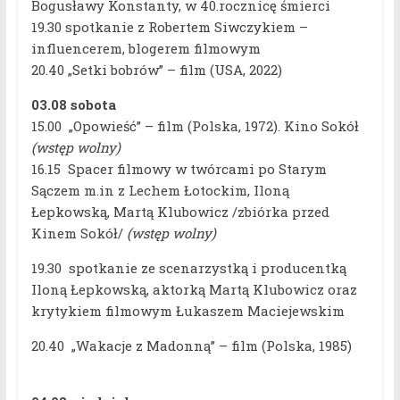
Bogusławy Konstanty, w 40.rocznicę śmierci
19.30 spotkanie z Robertem Siwczykiem –
influencerem, blogerem filmowym
20.40 „Setki bobrów” – film (USA, 2022)
03.08 sobota
15.00 „Opowieść” – film (Polska, 1972). Kino Sokół
(wstęp wolny)
16.15 Spacer filmowy w twórcami po Starym
Sączem m.in z Lechem Łotockim, Iloną
Łepkowską, Martą Klubowicz /zbiórka przed
Kinem Sokół/
(wstęp wolny)
19.30 spotkanie ze scenarzystką i producentką
Iloną Łepkowską, aktorką Martą Klubowicz oraz
krytykiem filmowym Łukaszem Maciejewskim
20.40 „Wakacje z Madonną” – film (Polska, 1985)