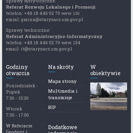
Sprawy merytoryczne:
Referat Rozwoju Lokalnego i Promocji
telefon: +48 18 446 02 70 wew. 116
emial: gmina@starysacz.um.gov.pl
Sprawy techniczne:
Referat Administracyjno-Informatyczny
telefon: +48 18 446 02 70 wew. 134
email: it@starysacz.um.gov.pl
Godziny
Na skróty
W
otwarcia
obiektywie
Mapa strony
Poniedziałek -
Multimedia i
Piątek
transmisje
7:30 - 15:30
BIP
Wtorek
7:30 - 17:00
W Referacie
Dodatkowe
Geodezji i