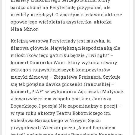
niestety znakomitego Jerzego Stuhra, który
bardzo chciał na Peryferiadę przyjechać, ale
niestety nie zdążył. O zmarłym niedawno aktorze
opowie jego wieloletnia asystentka, aktorka
Nina Minor.
Kolejną warstwą Peryferiady jest muzyka, ta
filmowa głównie. Największą niespodzianką dla
miłośników tego gatunku będzie „Twilight” –
koncert Dominika Wani, który wykona utwory
jednego z najwybitniejszych kompozytorów
muzyki filmowej – Zbigniewa Preisnera. Szykuje
się też potężna dawka piosenki francuskiej –
koncert „PIAF” w wykonaniu Agnieszki Matysiak
z towarzyszeniem zespołu pod kier. Janusza
Bogackiego. I poezja! Nie zapominajmy o poezji –
w tym roku aktorzy Teatru Robotniczego im.
Bolesława Barbackiego w Nowym Sączu
przygotowali Wieczór poezji „A nad Popradem
jesień” poświęcony Agacie Bogusławie Konstanty