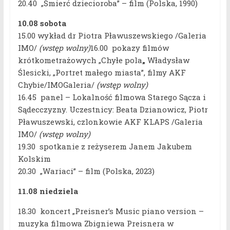
20.40 „Śmierć dziecioroba” – film (Polska, 1990)
10.08 sobota
15.00 wykład dr Piotra Pławuszewskiego /Galeria
IMO/
(wstęp wolny)
16.00 pokazy filmów
krótkometrażowych „Chyłe pola
„
Władysław
Ślesicki, „Portret małego miasta”, filmy AKF
Chybie/IMOGaleria/
(wstęp wolny)
16.45 panel – Lokalność filmowa Starego Sącza i
Sądecczyzny. Uczestnicy: Beata Dzianowicz, Piotr
Pławuszewski, czlonkowie AKF KLAPS /Galeria
IMO/
(wstęp wolny)
19.30 spotkanie z reżyserem Janem Jakubem
Kolskim
20.30 „Wariaci” – film (Polska, 2023)
11.08 niedziela
18.30 koncert „Preisner’s Music piano version –
muzyka filmowa Zbigniewa Preisnera w