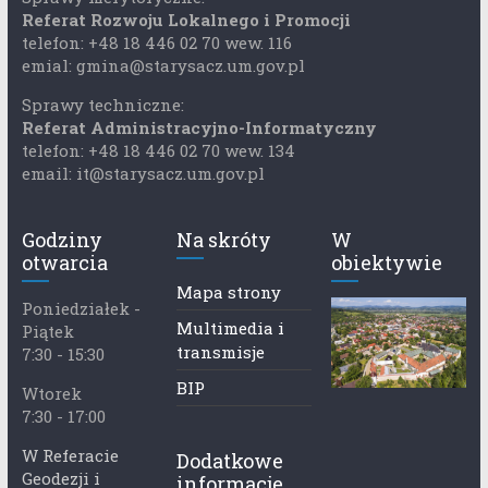
Referat Rozwoju Lokalnego i Promocji
telefon: +48 18 446 02 70 wew. 116
emial: gmina@starysacz.um.gov.pl
Sprawy techniczne:
Referat Administracyjno-Informatyczny
telefon: +48 18 446 02 70 wew. 134
email: it@starysacz.um.gov.pl
Godziny
Na skróty
W
otwarcia
obiektywie
Mapa strony
Poniedziałek -
Multimedia i
Piątek
transmisje
7:30 - 15:30
BIP
Wtorek
7:30 - 17:00
W Referacie
Dodatkowe
Geodezji i
informacje