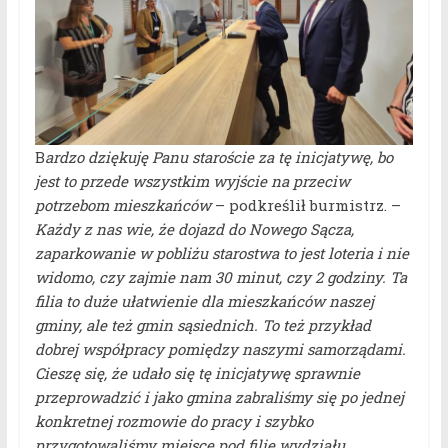
B
ardzo dziękuję Panu staroście za tę inicjatywę, bo
jest to przede wszystkim wyjście na przeciw
potrzebom mieszkańców
– podkreślił burmistrz. –
Każdy z nas wie, że dojazd do Nowego Sącza,
zaparkowanie w pobliżu starostwa to jest loteria i nie
widomo, czy zajmie nam 30 minut, czy 2 godziny. Ta
filia to duże ułatwienie dla mieszkańców naszej
gminy, ale też gmin sąsiednich. To też przykład
dobrej współpracy pomiędzy naszymi samorządami.
Cieszę się, że udało się tę inicjatywę sprawnie
przeprowadzić i jako gmina zabraliśmy się po jednej
konkretnej rozmowie do pracy i szybko
przygotowaliśmy miejsce pod filię wydziału.