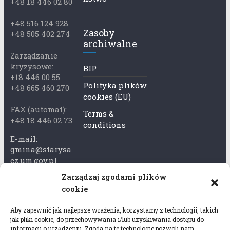
+48 18 446 02 80
+48 516 124 928
Zasoby
+48 505 402 274
archiwalne
Zarządzanie
kryzysowe:
BIP
+18 446 00 55
Polityka plików
+48 665 460 270
cookies (EU)
FAX (automat):
Terms &
+48 18 446 02 73
conditions
E-mail:
gmina@starysa
cz.um.gov.pl
Zarządzaj zgodami plików
Adres skrzynki
cookie
ePuap:
/xkk2740tcp/sk
Aby zapewnić jak najlepsze wrażenia, korzystamy z technologii, takich
rytka
jak pliki cookie, do przechowywania i/lub uzyskiwania dostępu do
informacji o urządzeniu. Zgoda na te technologie pozwoli nam