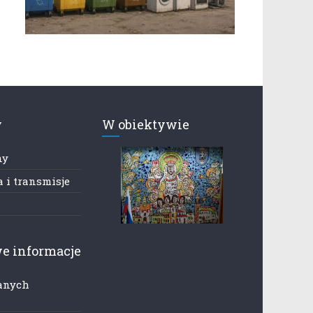
y
W obiektywie
ny
 i transmisje
e informacje
anych
h