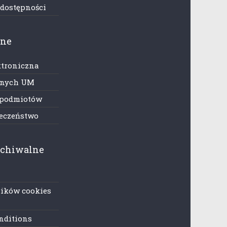
 dostępności
zne
ktroniczna
anych UM
 podmiotów
ieczeństwo
rchiwalne
lików cookies
nditions