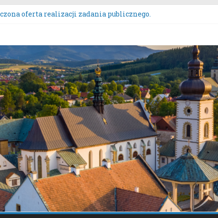
zona oferta realizacji zadania publicznego.
ZENIE NR 136/2026BURMISTRZA STAREGO SĄCZA z dnia 6 sierpn
wych przeznaczonych do oddania w najem, dzierżawę i użyczeni
s Wieńców Dożynkowych Województwa Małopolskiego.
nie uwag do oferty realizacji zadania publicznego pn. „Integrac
tacje społeczne dotyczące zmiany „Miejscowego planu zagospod