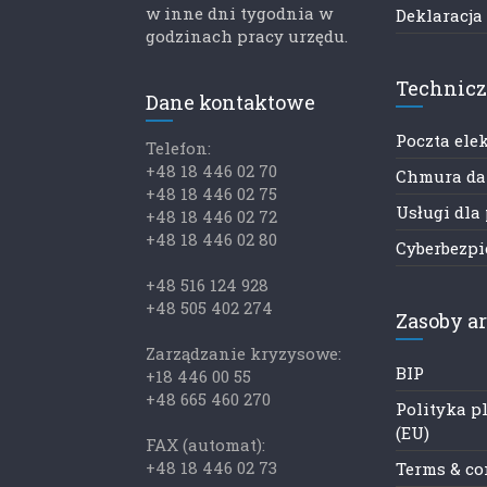
w inne dni tygodnia w
Deklaracja
godzinach pracy urzędu.
Technic
Dane kontaktowe
Poczta ele
Telefon:
+48 18 446 02 70
Chmura d
+48 18 446 02 75
Usługi dla
+48 18 446 02 72
+48 18 446 02 80
Cyberbezp
+48 516 124 928
+48 505 402 274
Zasoby a
Zarządzanie kryzysowe:
BIP
+18 446 00 55
+48 665 460 270
Polityka p
(EU)
FAX (automat):
+48 18 446 02 73
Terms & co