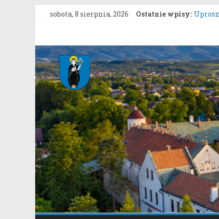
Przejdź
sobota, 8 sierpnia, 2026
Ostatnie wpisy:
Uproszc
do
ZARZĄD
treści
grunto
Gmina
Konkur
Zgłasza
Stary
Konsul
Sącz
Portal
samorządowy
Gminy
Stary
Sącz