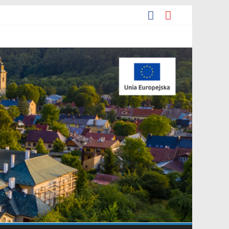
ia 2026 r. w sprawie ogłoszenia wykazu nieruchomości
e.
yjna Grupa Teatralna” złożonej przez Stowarzyszenie „Gniazdo”.
arowania przestrzennego Mostki”.