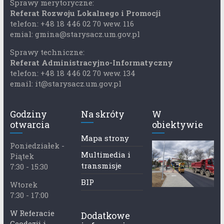
Sprawy merytoryczne:
Referat Rozwoju Lokalnego i Promocji
telefon: +48 18 446 02 70 wew. 116
emial: gmina@starysacz.um.gov.pl
Sprawy techniczne:
Referat Administracyjno-Informatyczny
telefon: +48 18 446 02 70 wew. 134
email: it@starysacz.um.gov.pl
Godziny
Na skróty
W
otwarcia
obiektywie
Mapa strony
Poniedziałek -
Multimedia i
Piątek
transmisje
7:30 - 15:30
BIP
Wtorek
7:30 - 17:00
W Referacie
Dodatkowe
Geodezji i