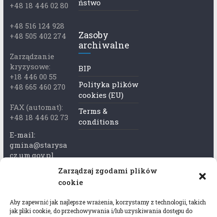
ństwo
+48 18 446 02 80
+48 516 124 928
Zasoby
+48 505 402 274
archiwalne
Zarządzanie
kryzysowe:
BIP
+18 446 00 55
Polityka plików
+48 665 460 270
cookies (EU)
FAX (automat):
Terms &
+48 18 446 02 73
conditions
E-mail:
gmina@starysa
cz.um.gov.pl
Zarządzaj zgodami plików
Adres skrzynki
cookie
ePuap:
/xkk2740tcp/sk
Aby zapewnić jak najlepsze wrażenia, korzystamy z technologii, takich
rytka
jak pliki cookie, do przechowywania i/lub uzyskiwania dostępu do