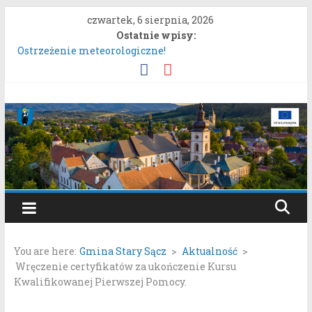
Przejdź
czwartek, 6 sierpnia, 2026
do
Ostatnie wpisy:
treści
Ostrzeżenie meteorologiczne!
Konkurs „Moc Bukietów Matki Boskiej Zielnej”.
Rozpoczęcie konsultacji społecznych dotyczących:
projektu zmiany miejscowego planu zagospodarowania
Gmina
przestrzennego „Miasto Stary Sącz – Plan Nr 1A”.
System nieodpłatnej pomocy prawnej!
Stary
Ostrzeżenie meteorologiczne.
Sącz
Portal
samorządowy
You are here:
Gmina Stary Sącz
>
Aktualność
>
Gminy
Wręczenie certyfikatów za ukończenie Kursu
Stary
Kwalifikowanej Pierwszej Pomocy.
Sącz