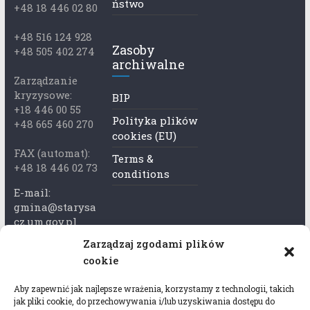
ństwo
+48 18 446 02 80
+48 516 124 928
Zasoby
+48 505 402 274
archiwalne
Zarządzanie
kryzysowe:
BIP
+18 446 00 55
Polityka plików
+48 665 460 270
cookies (EU)
FAX (automat):
Terms &
+48 18 446 02 73
conditions
E-mail:
gmina@starysa
cz.um.gov.pl
Zarządzaj zgodami plików
Adres skrzynki
cookie
ePuap:
/xkk2740tcp/sk
Aby zapewnić jak najlepsze wrażenia, korzystamy z technologii, takich
rytka
jak pliki cookie, do przechowywania i/lub uzyskiwania dostępu do