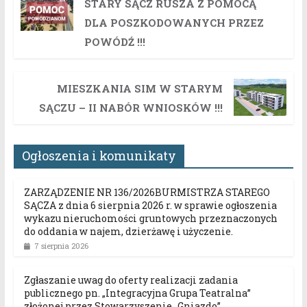
STARY SĄCZ RUSZA Z POMOCĄ
DLA POSZKODOWANYCH PRZEZ
POWÓDŹ !!!
MIESZKANIA SIM W STARYM
SĄCZU – II NABÓR WNIOSKÓW !!!
Ogłoszenia i komunikaty
ZARZĄDZENIE NR 136/2026BURMISTRZA STAREGO
SĄCZA z dnia 6 sierpnia 2026 r. w sprawie ogłoszenia
wykazu nieruchomości gruntowych przeznaczonych
do oddania w najem, dzierżawę i użyczenie.
7 sierpnia 2026
Zgłaszanie uwag do oferty realizacji zadania
publicznego pn. „Integracyjna Grupa Teatralna”
złożonej przez Stowarzyszenie „Gniazdo”.