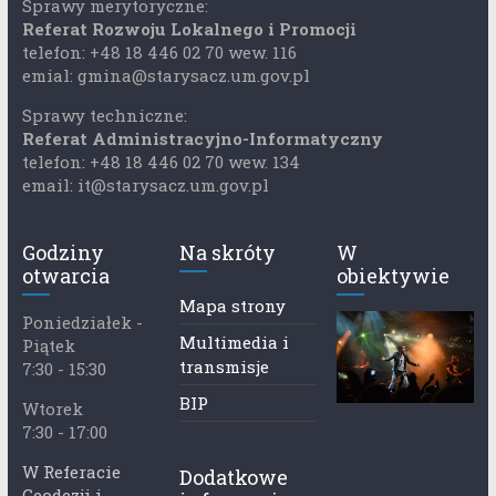
Sprawy merytoryczne:
Referat Rozwoju Lokalnego i Promocji
telefon: +48 18 446 02 70 wew. 116
emial: gmina@starysacz.um.gov.pl
Sprawy techniczne:
Referat Administracyjno-Informatyczny
telefon: +48 18 446 02 70 wew. 134
email: it@starysacz.um.gov.pl
Godziny
Na skróty
W
otwarcia
obiektywie
Mapa strony
Poniedziałek -
Multimedia i
Piątek
transmisje
7:30 - 15:30
BIP
Wtorek
7:30 - 17:00
W Referacie
Dodatkowe
Geodezji i