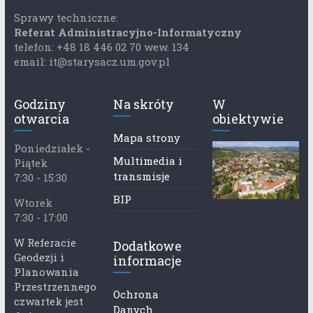
Sprawy techniczne:
Referat Administracyjno-Informatyczny
telefon: +48 18 446 02 70 wew. 134
email: it@starysacz.um.gov.pl
Godziny
Na skróty
W
otwarcia
obiektywie
Mapa strony
Poniedziałek -
Multimedia i
Piątek
transmisje
7:30 - 15:30
BIP
Wtorek
7:30 - 17:00
W Referacie
Dodatkowe
Geodezji i
informacje
Planowania
Przestrzennego
Ochrona
czwartek jest
Danych