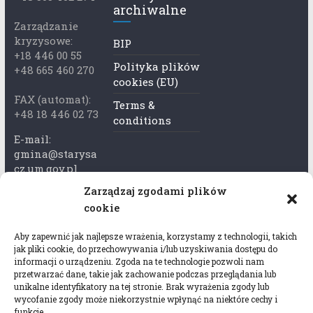
archiwalne
Zarządzanie
kryzysowe:
BIP
+18 446 00 55
Polityka plików
+48 665 460 270
cookies (EU)
FAX (automat):
Terms &
+48 18 446 02 73
conditions
E-mail:
gmina@starysa
cz.um.gov.pl
Zarządzaj zgodami plików
Adres skrzynki
cookie
ePuap:
/xkk2740tcp/sk
Aby zapewnić jak najlepsze wrażenia, korzystamy z technologii, takich
rytka
jak pliki cookie, do przechowywania i/lub uzyskiwania dostępu do
informacji o urządzeniu. Zgoda na te technologie pozwoli nam
Adres do e-
przetwarzać dane, takie jak zachowanie podczas przeglądania lub
Doręczeń:
unikalne identyfikatory na tej stronie. Brak wyrażenia zgody lub
wycofanie zgody może niekorzystnie wpłynąć na niektóre cechy i
AEL-97528-
funkcje.