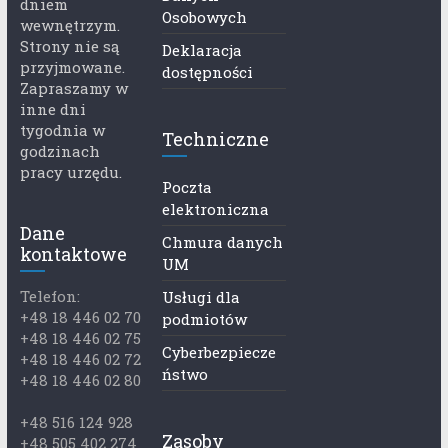
dniem
Osobowych
wewnętrzym.
Strony nie są
Deklaracja
przyjmowane.
dostępności
Zapraszamy w
inne dni
tygodnia w
Techniczne
godzinach
pracy urzędu.
Poczta
elektroniczna
Dane
Chmura danych
kontaktowe
UM
Telefon:
Usługi dla
+48 18 446 02 70
podmiotów
+48 18 446 02 75
Cyberbezpiecze
+48 18 446 02 72
ństwo
+48 18 446 02 80
+48 516 124 928
Zasoby
+48 505 402 274