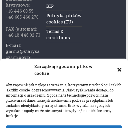
kryzysowe:
BIP
+18 446 00 55
Polityka plików
+48 665 460 270
cookies (EU)
FAX (automat):
Terms &
+48 18 446 02 73
conditions
E-mail:
gmina@starysa
cz.um.gov.pl
Zarządzaj zgodami plików
Adres skrzynki
cookie
ePuap:
/xkk2740tcp/sk
Aby zapewnić jak najlepsze wrażenia, korzystamy z technologii, takich
rytka
jak pliki cookie, do przechowywania i/lub uzyskiwania dostępu do
informacji o urządzeniu. Zgoda na te technologie pozwoli nam
Adres do e-
przetwarzać dane, takie jak zachowanie podczas przeglądania lub
Doręczeń:
unikalne identyfikatory na tej stronie. Brak wyrażenia zgody lub
AEL-97528-
wycofanie zgody może niekorzystnie wpłynąć na niektóre cechy i
funkcje.
78647-USWGJ-
32