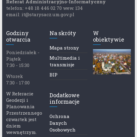
Referat Administracyjno-Informatyczny
telefon: +48 18 446 02 70 wew. 134
email: it@starysacz.um.gov.pl
Godziny
Na skróty
W
otwarcia
obiektywie
Mapa strony
Poniedziałek -
Multimedia i
Piątek
transmisje
7:30 - 15:30
BIP
Wtorek
7:30 - 17:00
W Referacie
Dodatkowe
Geodezji i
informacje
Planowania
Przestrzennego
Ochrona
czwartek jest
Danych
dniem
Osobowych
wewnętrzym.