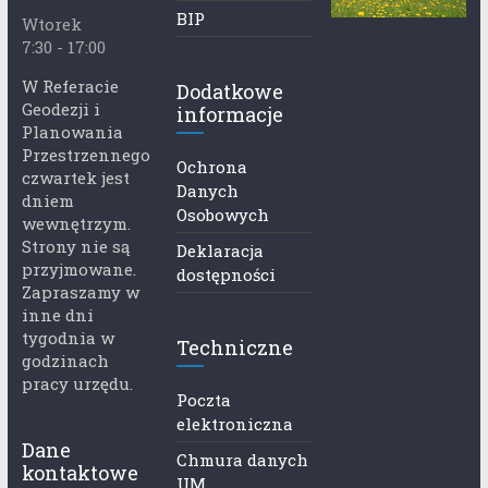
BIP
Wtorek
7:30 - 17:00
W Referacie
Dodatkowe
Geodezji i
informacje
Planowania
Przestrzennego
Ochrona
czwartek jest
Danych
dniem
Osobowych
wewnętrzym.
Strony nie są
Deklaracja
przyjmowane.
dostępności
Zapraszamy w
inne dni
tygodnia w
Techniczne
godzinach
pracy urzędu.
Poczta
elektroniczna
Dane
Chmura danych
kontaktowe
UM