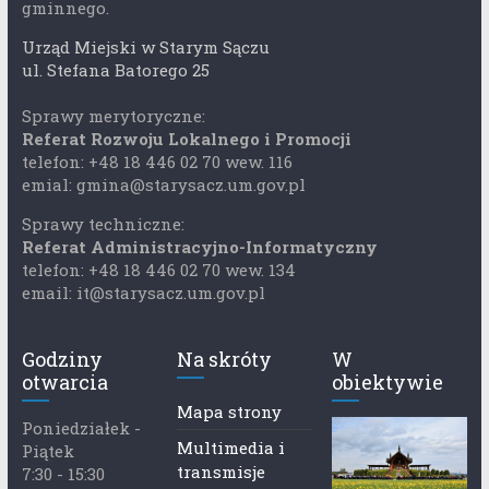
gminnego.
Urząd Miejski w Starym Sączu
ul. Stefana Batorego 25
Sprawy merytoryczne:
Referat Rozwoju Lokalnego i Promocji
telefon: +48 18 446 02 70 wew. 116
emial: gmina@starysacz.um.gov.pl
Sprawy techniczne:
Referat Administracyjno-Informatyczny
telefon: +48 18 446 02 70 wew. 134
email: it@starysacz.um.gov.pl
Godziny
Na skróty
W
otwarcia
obiektywie
Mapa strony
Poniedziałek -
Multimedia i
Piątek
transmisje
7:30 - 15:30