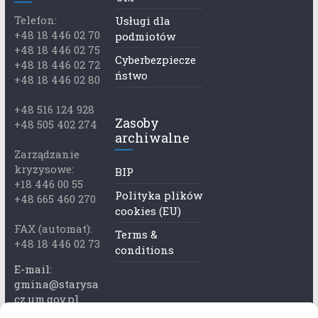
Telefon:
Usługi dla
+48 18 446 02 70
podmiotów
+48 18 446 02 75
Cyberbezpiecze
+48 18 446 02 72
ństwo
+48 18 446 02 80
+48 516 124 928
Zasoby
+48 505 402 274
archiwalne
Zarządzanie
kryzysowe:
BIP
+18 446 00 55
Polityka plików
+48 665 460 270
cookies (EU)
FAX (automat):
Terms &
+48 18 446 02 73
conditions
E-mail:
gmina@starysa
cz.um.gov.pl