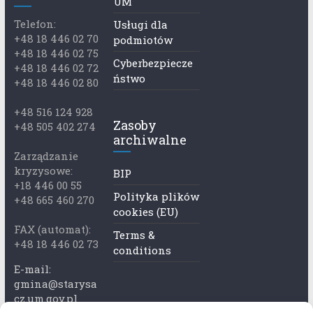
UM
Telefon:
Usługi dla
+48 18 446 02 70
podmiotów
+48 18 446 02 75
Cyberbezpiecze
+48 18 446 02 72
ństwo
+48 18 446 02 80
+48 516 124 928
Zasoby
+48 505 402 274
archiwalne
Zarządzanie
kryzysowe:
BIP
+18 446 00 55
Polityka plików
+48 665 460 270
cookies (EU)
FAX (automat):
Terms &
+48 18 446 02 73
conditions
E-mail:
gmina@starysa
cz.um.gov.pl