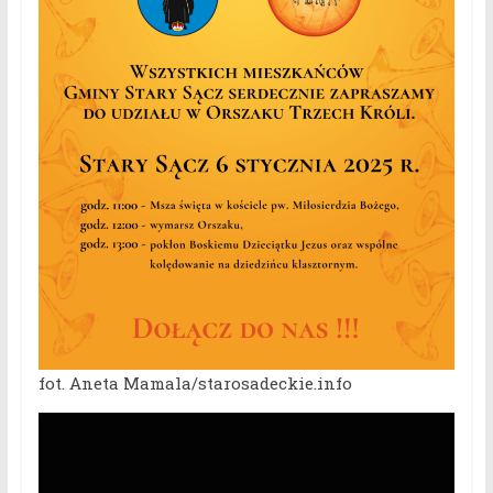
fot. Aneta Mamala/starosadeckie.info