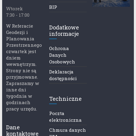
BIP
Wtorek
7:30 - 17:00
W Referacie
Dodatkowe
Geodezji i
informacje
Planowania
Przestrzennego
Ochrona
czwartek jest
Danych
dniem
Osobowych
wewnętrzym.
Strony nie są
Deklaracja
przyjmowane.
dostępności
Zapraszamy w
inne dni
tygodnia w
Techniczne
godzinach
pracy urzędu.
Poczta
elektroniczna
Dane
Chmura danych
kontaktowe