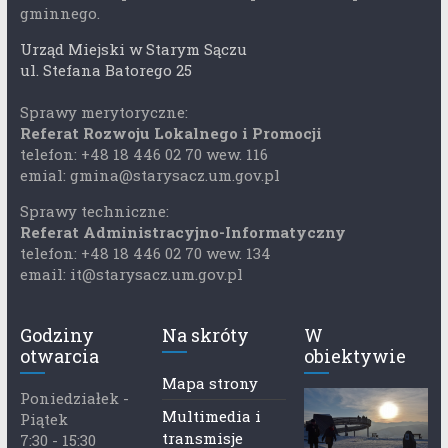
gminnego.
Urząd Miejski w Starym Sączu
ul. Stefana Batorego 25
Sprawy merytoryczne:
Referat Rozwoju Lokalnego i Promocji
telefon: +48 18 446 02 70 wew. 116
emial: gmina@starysacz.um.gov.pl
Sprawy techniczne:
Referat Administracyjno-Informatyczny
telefon: +48 18 446 02 70 wew. 134
email: it@starysacz.um.gov.pl
Godziny
Na skróty
W
otwarcia
obiektywie
Mapa strony
Poniedziałek -
Multimedia i
Piątek
transmisje
7:30 - 15:30