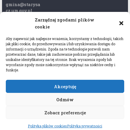
gmina@starysa
cz.um.gov.pl
Zarządzaj zgodami plików
Adres skrzynki
cookie
ePuap:
/xkk2740tcp/sk
Aby zapewnić jak najlepsze wrażenia, korzystamy z technologii, takich
rytka
jak pliki cookie, do przechowywania i/lub uzyskiwania dostępu do
informacji o urządzeniu. Zgoda na te technologie pozwoli nam
Adres do e-
przetwarzać dane, takie jak zachowanie podczas przeglądania lub
Doręczeń:
unikalne identyfikatory na tej stronie. Brak wyrażenia zgody lub
wycofanie zgody może niekorzystnie wpłynąć na niektóre cechy i
AEL-97528-
funkcje.
78647-USWGJ-
32
Akceptuję
Odmów
Zobacz preferencje
Copyright © 2026
Gmina Stary Sącz
. All rights
reserved.
Polityka plików cookies
Polityka prywatności