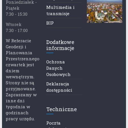
Poniedziałek -
Multimedia i
Piątek
transmisje
7:30 - 15:30
BIP
Wtorek
7:30 - 17:00
W Referacie
Dodatkowe
Geodezji i
informacje
Planowania
Przestrzennego
Ochrona
czwartek jest
Danych
dniem
Osobowych
wewnętrzym.
Strony nie są
Deklaracja
przyjmowane.
dostępności
Zapraszamy w
inne dni
tygodnia w
Techniczne
godzinach
pracy urzędu.
Poczta