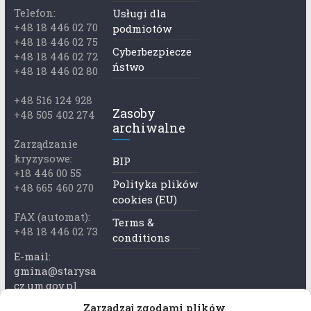
Telefon:
Usługi dla
+48 18 446 02 70
podmiotów
+48 18 446 02 75
Cyberbezpiecze
+48 18 446 02 72
ństwo
+48 18 446 02 80
+48 516 124 928
Zasoby
+48 505 402 274
archiwalne
Zarządzanie
kryzysowe:
BIP
+18 446 00 55
Polityka plików
+48 665 460 270
cookies (EU)
FAX (automat):
Terms &
+48 18 446 02 73
conditions
E-mail:
gmina@starysa
cz.um.gov.pl
Zarządzaj zgodami plików