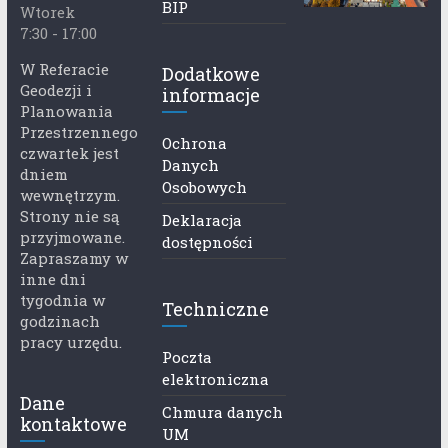
BIP
Wtorek
7:30 - 17:00
W Referacie
Dodatkowe
Geodezji i
informacje
Planowania
Przestrzennego
Ochrona
czwartek jest
Danych
dniem
Osobowych
wewnętrzym.
Strony nie są
Deklaracja
przyjmowane.
dostępności
Zapraszamy w
inne dni
tygodnia w
Techniczne
godzinach
pracy urzędu.
Poczta
elektroniczna
Dane
Chmura danych
kontaktowe
UM