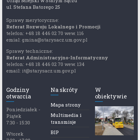
Urząd Miejski w Starym Sączu
ul. Stefana Batorego 25
Sprawy merytoryczne:
Referat Rozwoju Lokalnego i Promocji
telefon: +48 18 446 02 70 wew. 116
emial: gmina@starysacz.um.gov.pl
Sprawy techniczne:
Referat Administracyjno-Informatyczny
telefon: +48 18 446 02 70 wew. 134
email: it@starysacz.um.gov.pl
Godziny
Na skróty
W
otwarcia
obiektywie
Mapa strony
Poniedziałek -
Multimedia i
Piątek
transmisje
7:30 - 15:30
BIP
Wtorek