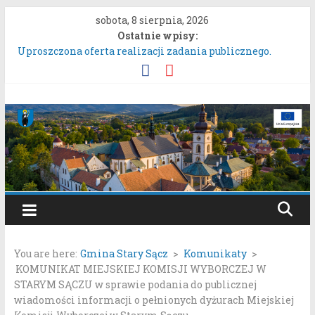
Przejdź
sobota, 8 sierpnia, 2026
do
Ostatnie wpisy:
treści
Uproszczona oferta realizacji zadania publicznego.
ZARZĄDZENIE NR 136/2026BURMISTRZA STAREGO
SĄCZA z dnia 6 sierpnia 2026 r. w sprawie ogłoszenia
wykazu nieruchomości gruntowych przeznaczonych do
Gmina
oddania w najem, dzierżawę i użyczenie.
Konkurs Wieńców Dożynkowych Województwa
Stary
Małopolskiego.
Zgłaszanie uwag do oferty realizacji zadania publicznego
pn. „Integracyjna Grupa Teatralna” złożonej przez
Sącz
Stowarzyszenie „Gniazdo”.
Konsultacje społeczne dotyczące zmiany „Miejscowego
Portal
planu zagospodarowania przestrzennego Mostki”.
samorządowy
You are here:
Gmina Stary Sącz
>
Komunikaty
>
Gminy
KOMUNIKAT MIEJSKIEJ KOMISJI WYBORCZEJ W
Stary
STARYM SĄCZU w sprawie podania do publicznej
Sącz
wiadomości informacji o pełnionych dyżurach Miejskiej