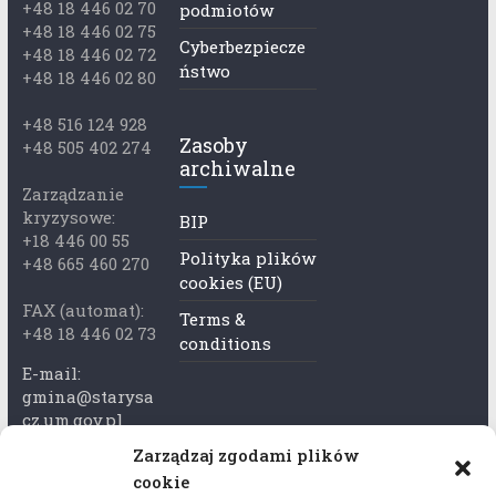
+48 18 446 02 70
podmiotów
+48 18 446 02 75
Cyberbezpiecze
+48 18 446 02 72
ństwo
+48 18 446 02 80
+48 516 124 928
Zasoby
+48 505 402 274
archiwalne
Zarządzanie
kryzysowe:
BIP
+18 446 00 55
Polityka plików
+48 665 460 270
cookies (EU)
FAX (automat):
Terms &
+48 18 446 02 73
conditions
E-mail:
gmina@starysa
cz.um.gov.pl
Zarządzaj zgodami plików
Adres skrzynki
cookie
ePuap: