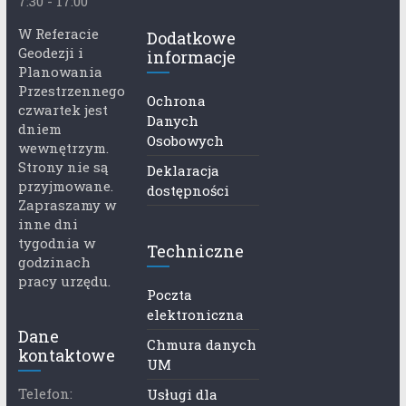
7:30 - 17:00
W Referacie
Dodatkowe
Geodezji i
informacje
Planowania
Przestrzennego
Ochrona
czwartek jest
Danych
dniem
Osobowych
wewnętrzym.
Strony nie są
Deklaracja
przyjmowane.
dostępności
Zapraszamy w
inne dni
tygodnia w
Techniczne
godzinach
pracy urzędu.
Poczta
elektroniczna
Dane
Chmura danych
kontaktowe
UM
Telefon:
Usługi dla