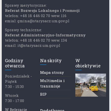
Sprawy merytoryczne:
Referat Rozwoju Lokalnego i Promocji
telefon: +48 18 446 02 70 wew. 116
emial: gmina@starysacz.um.gov.pl
Sprawy techniczne:
Referat Administracyjno-Informatyczny
telefon: +48 18 446 02 70 wew. 134
email: it@starysacz.um.gov.pl
Godziny
Na skróty
W
otwarcia
obiektywie
Mapa strony
Poniedziałek -
Multimedia i
Piątek
transmisje
7:30 - 15:30
BIP
Wtorek
7:30 - 17:00
W Referacie
Dodatkowe