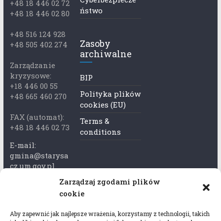
+48 18 446 02 72
ństwo
+48 18 446 02 80
+48 516 124 928
Zasoby
+48 505 402 274
archiwalne
Zarządzanie
kryzysowe:
BIP
+18 446 00 55
Polityka plików
+48 665 460 270
cookies (EU)
FAX (automat):
Terms &
+48 18 446 02 73
conditions
E-mail:
gmina@starysa
cz.um.gov.pl
Zarządzaj zgodami plików
Adres skrzynki
cookie
ePuap:
/xkk2740tcp/sk
Aby zapewnić jak najlepsze wrażenia, korzystamy z technologii, takich
rytka