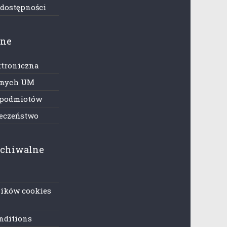
 dostępności
zne
ktroniczna
anych UM
 podmiotów
ieczeństwo
rchiwalne
lików cookies
nditions