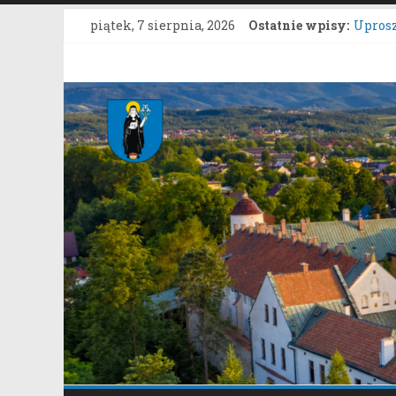
Przejdź
piątek, 7 sierpnia, 2026
Ostatnie wpisy:
Uprosz
do
ZARZĄD
treści
grunto
Gmina
Konku
Zgłasz
Stary
Konsul
Sącz
Portal
samorządowy
Gminy
Stary
Sącz