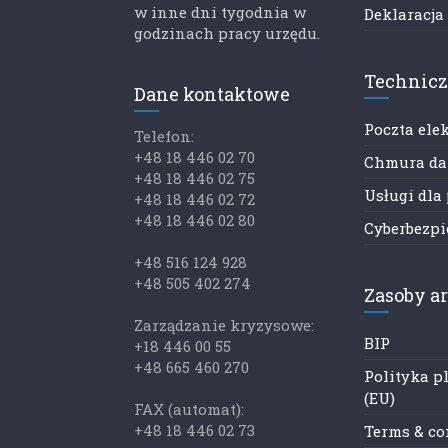
w inne dni tygodnia w
Deklaracja
godzinach pracy urzędu.
Technic
Dane kontaktowe
Poczta ele
Telefon:
+48 18 446 02 70
Chmura d
+48 18 446 02 75
Usługi dla
+48 18 446 02 72
+48 18 446 02 80
Cyberbezp
+48 516 124 928
+48 505 402 274
Zasoby a
Zarządzanie kryzysowe:
BIP
+18 446 00 55
+48 665 460 270
Polityka p
(EU)
FAX (automat):
+48 18 446 02 73
Terms & co