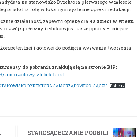
ndydata na stanowisko Dyrektora pierwszego w mieście
gra istotną rolę w lokalnym systemie opieki i edukacji.
ocznie działalność, zapewni opiekę dla
40 dzieci w wieku
w rozwój społeczny i edukacyjny naszej gminy – miejsce
m.
 kompetentnej i gotowej do podjęcia wyzwania tworzenia
menty do pobrania znajdują się na stronie BIP:
733,samorzadowy-zlobek.html
S STANOWISKO DYREKTORA SAMORZĄDOWEGO…SĄCZU
Pobierz
.
STAROSĄDECZANIE PODBILI