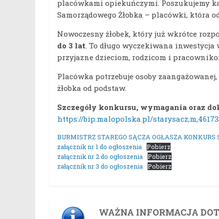
placówkami opiekuńczymi. Poszukujemy ka
Samorządowego Żłobka – placówki, która ode
Nowoczesny żłobek, który już wkrótce rozp
do 3 lat
. To długo wyczekiwana inwestycja 
przyjazne dzieciom, rodzicom i pracowniko
Placówka potrzebuje osoby zaangażowanej,
żłobka od podstaw.
Szczegóły konkursu, wymagania oraz doku
https://bip.malopolska.pl/starysacz,m,461
BURMISTRZ STAREGO SĄCZA OGŁASZA KONKUR
załącznik nr 1 do ogłoszenia
Pobierz
załącznik nr 2 do ogłoszenia
Pobierz
załącznik nr 3 do ogłoszenia
Pobierz
WAŻNA INFORMACJA DOT