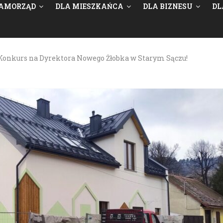
AMORZĄD
DLA MIESZKAŃCA
DLA BIZNESU
DL
Konkurs na Dyrektora Nowego Żłobka w Starym Sączu!