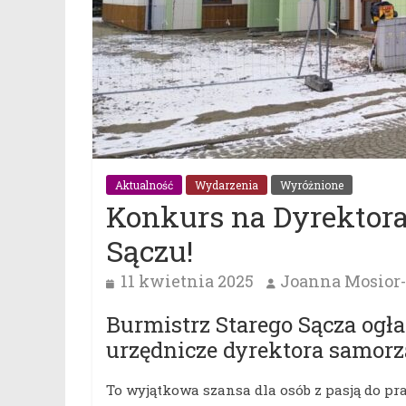
Aktualność
Wydarzenia
Wyróżnione
Konkurs na Dyrektor
Sączu!
11 kwietnia 2025
Joanna Mosior-
Burmistrz Starego Sącza ogł
urzędnicze dyrektora samor
To wyjątkowa szansa dla osób z pasją do p