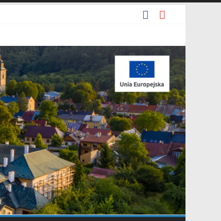
ia 2026 r. w sprawie ogłoszenia wykazu nieruchomości
e.
cyjna Grupa Teatralna” złożonej przez Stowarzyszenie „Gniazdo”.
darowania przestrzennego Mostki”.