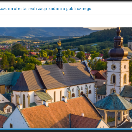
czona oferta realizacji zadania publicznego.
ZENIE NR 136/2026BURMISTRZA STAREGO SĄCZA z dnia 6 sierpn
wych przeznaczonych do oddania w najem, dzierżawę i użyczeni
rs Wieńców Dożynkowych Województwa Małopolskiego.
anie uwag do oferty realizacji zadania publicznego pn. „Integra
tacje społeczne dotyczące zmiany „Miejscowego planu zagospo