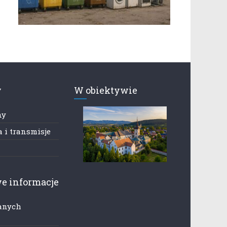
y
W obiektywie
ny
 i transmisje
e informacje
anych
h