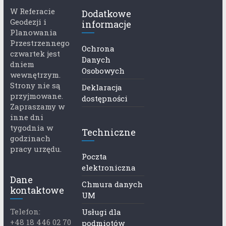
W Referacie
Dodatkowe
Geodezji i
informacje
Planowania
Przestrzennego
Ochrona
czwartek jest
Danych
dniem
Osobowych
wewnętrzym.
Strony nie są
Deklaracja
przyjmowane.
dostępności
Zapraszamy w
inne dni
tygodnia w
Techniczne
godzinach
pracy urzędu.
Poczta
elektroniczna
Dane
Chmura danych
kontaktowe
UM
Telefon:
Usługi dla
+48 18 446 02 70
podmiotów