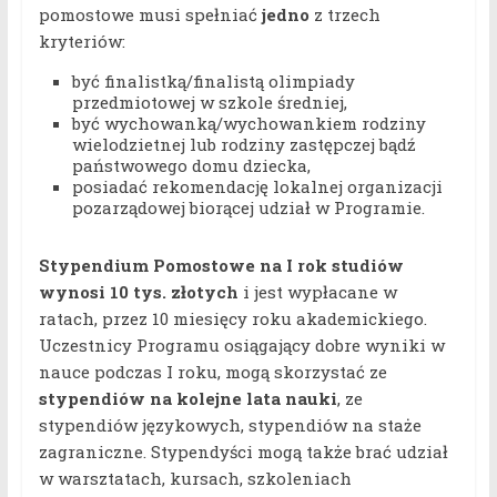
pomostowe musi spełniać
jedno
z trzech
kryteriów:
być finalistką/finalistą olimpiady
przedmiotowej w szkole średniej,
być wychowanką/wychowankiem rodziny
wielodzietnej lub rodziny zastępczej bądź
państwowego domu dziecka,
posiadać rekomendację lokalnej organizacji
pozarządowej biorącej udział w Programie.
Stypendium Pomostowe na I rok studiów
wynosi 10 tys. złotych
i jest wypłacane w
ratach, przez 10 miesięcy roku akademickiego.
Uczestnicy Programu osiągający dobre wyniki w
nauce podczas I roku, mogą skorzystać ze
stypendiów na kolejne lata nauki
, ze
stypendiów językowych, stypendiów na staże
zagraniczne. Stypendyści mogą także brać udział
w warsztatach, kursach, szkoleniach