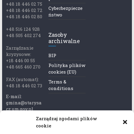
+48 18 446 02 75
Cyberbezpiecze
+48 18 446 02 72
ństwo
+48 18 446 02 80
+48 516 124 928
Zasoby
+48 505 402 274
archiwalne
Zarządzanie
kryzysowe:
BIP
+18 446 00 55
Polityka plików
+48 665 460 270
cookies (EU)
FAX (automat):
Terms &
+48 18 446 02 73
conditions
E-mail:
gmina@starysa
cz.um.gov.pl
Zarządzaj zgodami plików
Adres skrzynki
cookie
ePuap:
/xkk2740tcp/sk