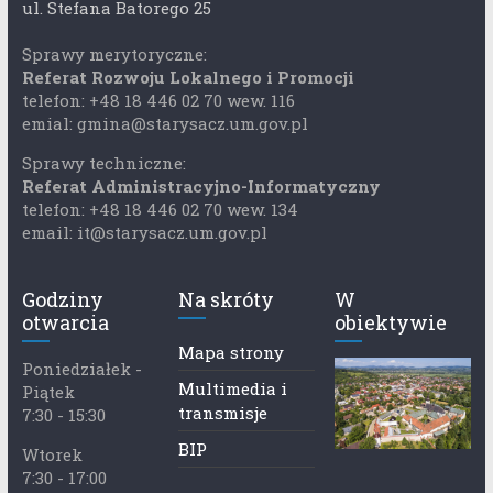
ul. Stefana Batorego 25
Sprawy merytoryczne:
Referat Rozwoju Lokalnego i Promocji
telefon: +48 18 446 02 70 wew. 116
emial: gmina@starysacz.um.gov.pl
Sprawy techniczne:
Referat Administracyjno-Informatyczny
telefon: +48 18 446 02 70 wew. 134
email: it@starysacz.um.gov.pl
Godziny
Na skróty
W
otwarcia
obiektywie
Mapa strony
Poniedziałek -
Multimedia i
Piątek
transmisje
7:30 - 15:30
BIP
Wtorek
7:30 - 17:00