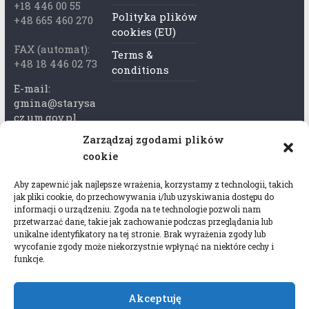
+18 446 00 55
Polityka plików
+48 665 460 270
cookies (EU)
FAX (automat):
Terms &
+48 18 446 02 73
conditions
E-mail:
gmina@starysa
cz.um.gov.pl
Zarządzaj zgodami plików
Adres skrzynki
cookie
ePuap:
/xkk2740tcp/sk
Aby zapewnić jak najlepsze wrażenia, korzystamy z technologii, takich
rytka
jak pliki cookie, do przechowywania i/lub uzyskiwania dostępu do
informacji o urządzeniu. Zgoda na te technologie pozwoli nam
Adres do e-
przetwarzać dane, takie jak zachowanie podczas przeglądania lub
Doręczeń:
unikalne identyfikatory na tej stronie. Brak wyrażenia zgody lub
wycofanie zgody może niekorzystnie wpłynąć na niektóre cechy i
AEL-97528-
funkcje.
78647-USWGJ-
32
Akceptuję