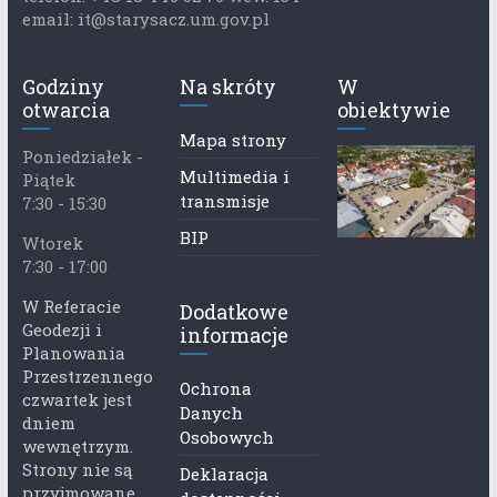
email: it@starysacz.um.gov.pl
Godziny
Na skróty
W
otwarcia
obiektywie
Mapa strony
Poniedziałek -
Multimedia i
Piątek
transmisje
7:30 - 15:30
BIP
Wtorek
7:30 - 17:00
W Referacie
Dodatkowe
Geodezji i
informacje
Planowania
Przestrzennego
Ochrona
czwartek jest
Danych
dniem
Osobowych
wewnętrzym.
Strony nie są
Deklaracja
przyjmowane.