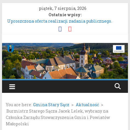
Przejdź
piątek, 7 sierpnia, 2026
do
Ostatnie wpisy:
treści
Uproszczona oferta realizacji zadania publicznego.
ZARZĄDZENIE NR 136/2026BURMISTRZA STAREGO
SĄCZA z dnia 6 sierpnia 2026 r. w sprawie ogłoszenia
wykazu nieruchomości gruntowych przeznaczonych do
Gmina
oddania w najem, dzierżawę i użyczenie.
Konkurs Wieńców Dożynkowych Województwa
Stary
Małopolskiego.
Zgłaszanie uwag do oferty realizacji zadania publicznego
pn. „Integracyjna Grupa Teatralna” złożonej przez
Sącz
Stowarzyszenie „Gniazdo”.
Konsultacje społeczne dotyczące zmiany „Miejscowego
Portal
planu zagospodarowania przestrzennego Mostki”.
samorządowy
You are here:
Gmina Stary Sącz
>
Aktualność
>
Gminy
Burmistrz Starego Sącza Jacek Lelek, wybrany na
Stary
Członka Zarządu Stowarzyszenia Gmin i Powiatów
Sącz
Małopolski