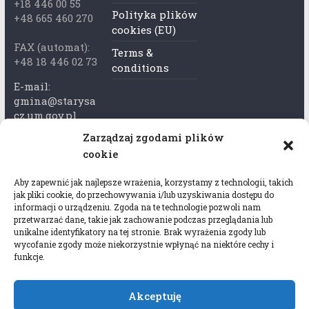
+18 446 00 55
Polityka plików
+48 665 460 270
cookies (EU)
FAX (automat):
Terms &
+48 18 446 02 73
conditions
E-mail:
gmina@starysa
cz.um.gov.pl
Zarządzaj zgodami plików
Adres skrzynki
cookie
ePuap:
/xkk2740tcp/sk
Aby zapewnić jak najlepsze wrażenia, korzystamy z technologii, takich
rytka
jak pliki cookie, do przechowywania i/lub uzyskiwania dostępu do
informacji o urządzeniu. Zgoda na te technologie pozwoli nam
Adres do e-
przetwarzać dane, takie jak zachowanie podczas przeglądania lub
Doręczeń:
unikalne identyfikatory na tej stronie. Brak wyrażenia zgody lub
wycofanie zgody może niekorzystnie wpłynąć na niektóre cechy i
AEL-97528-
funkcje.
78647-USWGJ-
32
Akceptuję