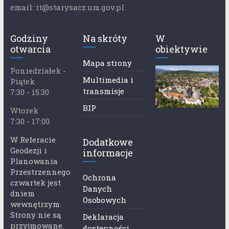
email: it@starysacz.um.gov.pl
Godziny
Na skróty
W
otwarcia
obiektywie
Mapa strony
Poniedziałek -
Multimedia i
Piątek
transmisje
7:30 - 15:30
BIP
Wtorek
7:30 - 17:00
W Referacie
Dodatkowe
Geodezji i
informacje
Planowania
Przestrzennego
Ochrona
czwartek jest
Danych
dniem
Osobowych
wewnętrzym.
Strony nie są
Deklaracja
przyjmowane.
dostępności