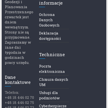
Geodezji i
informacje
Planowania
Przestrzennego
Ochrona
czwartek jest
Danych
dniem
Osobowych
wewnętrzym.
Strony nie są
Deklaracja
przyjmowane.
dostępności
Zapraszamy w
inne dni
tygodnia w
Techniczne
godzinach
pracy urzędu.
Poczta
elektroniczna
Dane
Chmura danych
kontaktowe
UM
Telefon:
Usługi dla
+48 18 446 02 70
podmiotów
+48 18 446 02 75
Cyberbezpiecze
+48 18 446 02 72