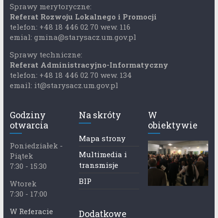
Sprawy merytoryczne:
Referat Rozwoju Lokalnego i Promocji
telefon: +48 18 446 02 70 wew. 116
emial: gmina@starysacz.um.gov.pl
Sprawy techniczne:
Referat Administracyjno-Informatyczny
telefon: +48 18 446 02 70 wew. 134
email: it@starysacz.um.gov.pl
Godziny
Na skróty
W
otwarcia
obiektywie
Mapa strony
Poniedziałek -
Multimedia i
Piątek
transmisje
7:30 - 15:30
BIP
Wtorek
7:30 - 17:00
W Referacie
Dodatkowe