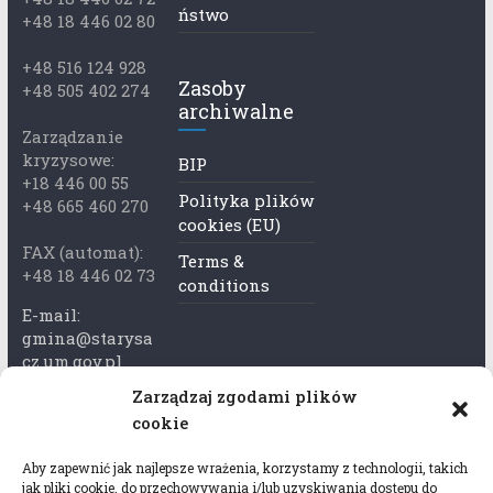
ństwo
+48 18 446 02 80
+48 516 124 928
Zasoby
+48 505 402 274
archiwalne
Zarządzanie
kryzysowe:
BIP
+18 446 00 55
Polityka plików
+48 665 460 270
cookies (EU)
FAX (automat):
Terms &
+48 18 446 02 73
conditions
E-mail:
gmina@starysa
cz.um.gov.pl
Zarządzaj zgodami plików
Adres skrzynki
cookie
ePuap:
/xkk2740tcp/sk
Aby zapewnić jak najlepsze wrażenia, korzystamy z technologii, takich
rytka
jak pliki cookie, do przechowywania i/lub uzyskiwania dostępu do