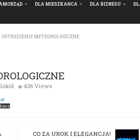
AMORZĄD
DLA MIESZKAŃCA
DLA BIZNESU
DL
>
OSTRZEŻENIE METEOROLOGICZNE
OROLOGICZNE
Sokół
436 Views
df
bierz
A
CO ZA UROK I ELEGANCJA!