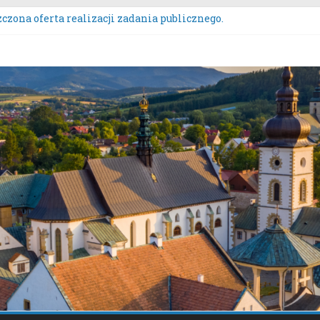
czona oferta realizacji zadania publicznego.
ZENIE NR 136/2026BURMISTRZA STAREGO SĄCZA z dnia 6 sierpn
wych przeznaczonych do oddania w najem, dzierżawę i użyczeni
rs Wieńców Dożynkowych Województwa Małopolskiego.
anie uwag do oferty realizacji zadania publicznego pn. „Integra
tacje społeczne dotyczące zmiany „Miejscowego planu zagospo