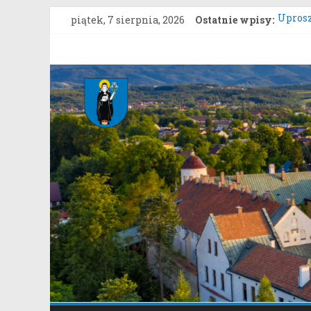
Przejdź
piątek, 7 sierpnia, 2026
Ostatnie wpisy:
Uprosz
do
ZARZĄD
treści
grunto
Gmina
Konku
Zgłasz
Stary
Konsul
Sącz
Portal
samorządowy
Gminy
Stary
Sącz