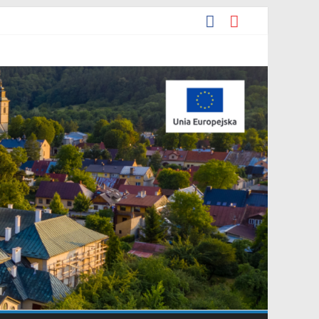
ia 2026 r. w sprawie ogłoszenia wykazu nieruchomości
e.
cyjna Grupa Teatralna” złożonej przez Stowarzyszenie „Gniazdo”.
darowania przestrzennego Mostki”.