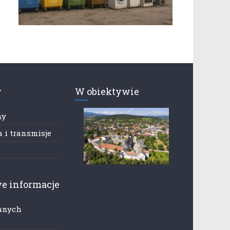
y
W obiektywie
ny
 i transmisje
e informacje
anych
h