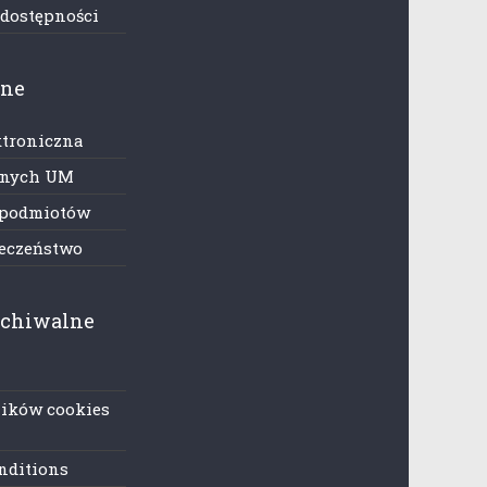
 dostępności
zne
ktroniczna
anych UM
 podmiotów
ieczeństwo
rchiwalne
lików cookies
nditions