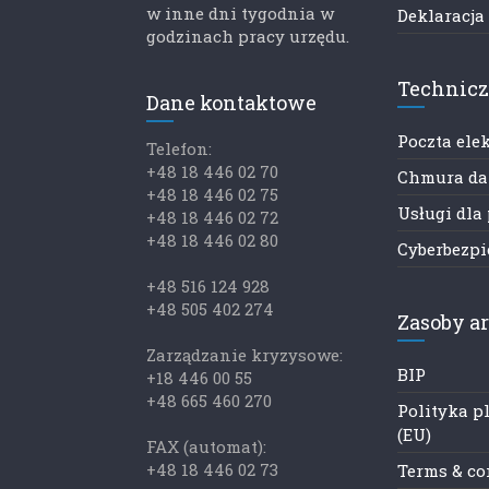
w inne dni tygodnia w
Deklaracja
godzinach pracy urzędu.
Technic
Dane kontaktowe
Poczta ele
Telefon:
+48 18 446 02 70
Chmura d
+48 18 446 02 75
Usługi dla
+48 18 446 02 72
+48 18 446 02 80
Cyberbezp
+48 516 124 928
+48 505 402 274
Zasoby a
Zarządzanie kryzysowe:
BIP
+18 446 00 55
+48 665 460 270
Polityka p
(EU)
FAX (automat):
+48 18 446 02 73
Terms & co