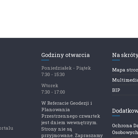
Godziny otwarcia
Na skrót
Poniedziałek - Piątek
Mapa stro
7:30 - 15:30
Multimedia
Wtorek
BIP
7:30 - 17:00
W Referacie Geodezji i
Planowania
Dodatkow
Przestrzennego czwartek
jest dniem wewnętrzym.
Ochrona D
ortalu
Strony nie są
Osobowyc
przyjmowane. Zapraszamy