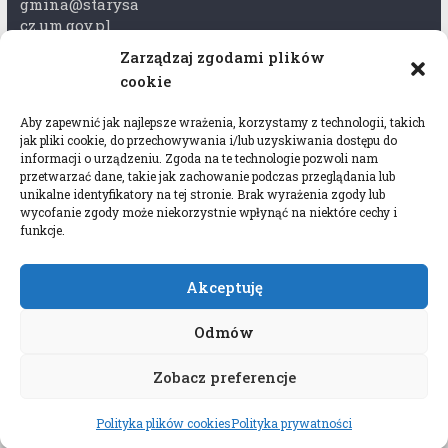
gmina@starysa
cz.um.gov.pl
Zarządzaj zgodami plików
Adres skrzynki
cookie
ePuap:
/xkk2740tcp/sk
Aby zapewnić jak najlepsze wrażenia, korzystamy z technologii, takich
rytka
jak pliki cookie, do przechowywania i/lub uzyskiwania dostępu do
informacji o urządzeniu. Zgoda na te technologie pozwoli nam
Adres do e-
przetwarzać dane, takie jak zachowanie podczas przeglądania lub
Doręczeń:
unikalne identyfikatory na tej stronie. Brak wyrażenia zgody lub
wycofanie zgody może niekorzystnie wpłynąć na niektóre cechy i
AEL-97528-
funkcje.
78647-USWGJ-
32
Akceptuję
Odmów
Zobacz preferencje
Copyright © 2026
Gmina Stary Sącz
. All rights
reserved.
Polityka plików cookies
Polityka prywatności