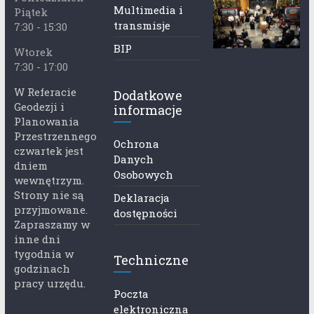
Multimedia i
Piątek
transmisje
7:30 - 15:30
BIP
Wtorek
7:30 - 17:00
W Referacie
Dodatkowe
Geodezji i
informacje
Planowania
Przestrzennego
Ochrona
czwartek jest
Danych
dniem
Osobowych
wewnętrzym.
Strony nie są
Deklaracja
przyjmowane.
dostępności
Zapraszamy w
inne dni
tygodnia w
Techniczne
godzinach
pracy urzędu.
Poczta
elektroniczna