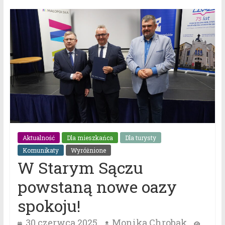
Aktualność
Dla mieszkańca
Dla turysty
Komunikaty
Wyróżnione
W Starym Sączu
powstaną nowe oazy
spokoju!
30 czerwca 2025
Monika Chrobak