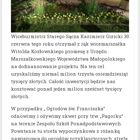
Wiceburmistrz Starego Sącza Kazimierz Gizicki 30
czerwca tego roku otrzymał z rąk wicemarszałka
Witolda Kozłowskiego promesę z Urzędu
Marszałkowskiego Województwa Małopolskiego
na dofinansowanie projektu. Na ten cel
uzyskaliśmy niemal milion trzysta osiemdziesiąt
tysięcy złotych. Całość inwestycji będzie nas
kosztować ponad jeden milion sześćset tysięcy
złotych.
W przypadku „ Ogrodów św. Franciszka”
odnowimy i ożywimy skwer przy tzw. „Pagorku”
na terenie Zespołu Szkół Ponadpodstawowych.
Powstanie tu strefa wypoczynkowa z różanką
nawiązującą do ogrodów przyklasztornych, strefa