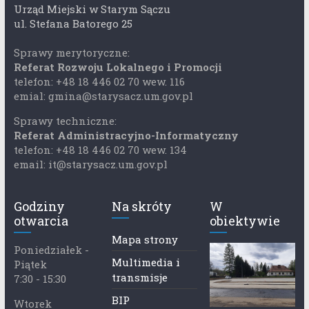
Urząd Miejski w Starym Sączu
ul. Stefana Batorego 25
Sprawy merytoryczne:
Referat Rozwoju Lokalnego i Promocji
telefon: +48 18 446 02 70 wew. 116
emial: gmina@starysacz.um.gov.pl
Sprawy techniczne:
Referat Administracyjno-Informatyczny
telefon: +48 18 446 02 70 wew. 134
email: it@starysacz.um.gov.pl
Godziny
Na skróty
W
otwarcia
obiektywie
Mapa strony
Poniedziałek -
Multimedia i
Piątek
transmisje
7:30 - 15:30
BIP
Wtorek