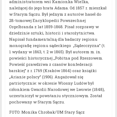
administratorem wsi Kamionka Wielka,
należącej do jego brata Adama. Od 1857 r. mieszkał
w Starym Sączu. Był jednym z autorów haseł do
28-tomowej Encyklopedii Powszechnej
Orgelbranda z lat 1859-1868. Pisał rozprawy w
dziedzinie sztuki, historii i starożytnictwa.
Napisał fundamentalną dla badaczy regionu
monografię regionu sądeckiego „Sądecczyzna” (t.
1 wydany w 1863, t. 2 w 1865). Był autorem m. in.
powieści historycznej „Pobitna pod Rzeszowem.
Powieść prawdziwa z czasów konfederacji
barskiej” z r. 1769 (Kraków 1864) oraz książki
„Arianie polscy” (1906). Angażował się
patriotycznie: w okresie Wiosny Ludów był
członkiem Gwardii Narodowej we Lwowie (1848),
uczestniczył w powstaniu styczniowym. Został
pochowany w Starym Sączu.
FOTO: Monika Chrobak/UM Stary Sącz