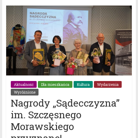
Aktualność
Dla mieszkańca
Kultura
Wydarzenia
Wyróżnione
Nagrody „Sądecczyzna”
im. Szczęsnego
Morawskiego
przyznane!