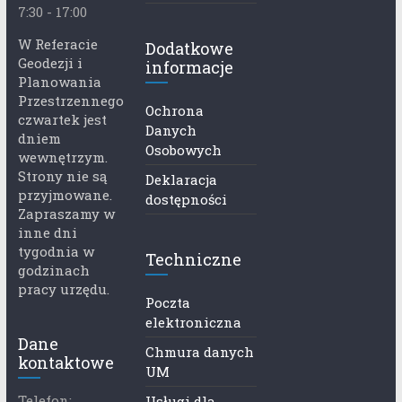
7:30 - 17:00
W Referacie
Dodatkowe
Geodezji i
informacje
Planowania
Przestrzennego
Ochrona
czwartek jest
Danych
dniem
Osobowych
wewnętrzym.
Strony nie są
Deklaracja
przyjmowane.
dostępności
Zapraszamy w
inne dni
tygodnia w
Techniczne
godzinach
pracy urzędu.
Poczta
elektroniczna
Dane
Chmura danych
kontaktowe
UM
Telefon:
Usługi dla