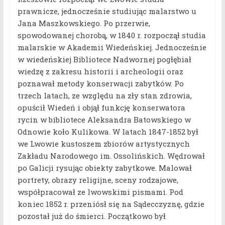
prawnicze, jednocześnie studiując malarstwo u
Jana Maszkowskiego. Po przerwie,
spowodowanej chorobą, w 1840 r. rozpoczął studia
malarskie w Akademii Wiedeńskiej. Jednocześnie
w wiedeńskiej Bibliotece Nadwornej pogłębiał
wiedzę z zakresu historii i archeologii oraz
poznawał metody konserwacji zabytków. Po
trzech latach, ze względu na zły stan zdrowia,
opuścił Wiedeń i objął funkcję konserwatora
rycin w bibliotece Aleksandra Batowskiego w
Odnowie koło Kulikowa. W latach 1847-1852 był
we Lwowie kustoszem zbiorów artystycznych
Zakładu Narodowego im. Ossolińskich. Wędrował
po Galicji rysując obiekty zabytkowe. Malował
portrety, obrazy religijne, sceny rodzajowe,
współpracował ze lwowskimi pismami. Pod
koniec 1852 r. przeniósł się na Sądecczyznę, gdzie
pozostał już do śmierci. Początkowo był