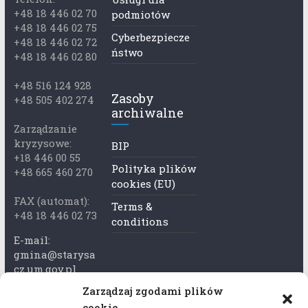
+48 18 446 02 70
podmiotów
+48 18 446 02 75
Cyberbezpiecze
+48 18 446 02 72
ństwo
+48 18 446 02 80
+48 516 124 928
Zasoby
+48 505 402 274
archiwalne
Zarządzanie
kryzysowe:
BIP
+18 446 00 55
Polityka plików
+48 665 460 270
cookies (EU)
FAX (automat):
Terms &
+48 18 446 02 73
conditions
E-mail:
gmina@starysa
cz.um.gov.pl
Zarządzaj zgodami plików
Adres skrzynki
cookie