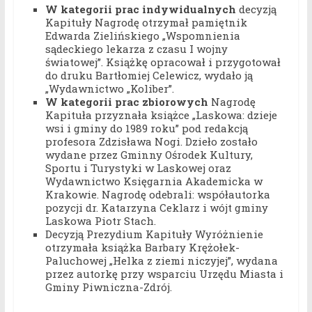
W kategorii prac indywidualnych
decyzją
Kapituły Nagrodę otrzymał pamiętnik
Edwarda Zielińskiego „Wspomnienia
sądeckiego lekarza z czasu I wojny
światowej”. Książkę opracował i przygotował
do druku Bartłomiej Celewicz, wydało ją
„Wydawnictwo „Koliber”.
W kategorii prac zbiorowych
Nagrodę
Kapituła przyznała książce „Laskowa: dzieje
wsi i gminy do 1989 roku” pod redakcją
profesora Zdzisława Nogi. Dzieło zostało
wydane przez Gminny Ośrodek Kultury,
Sportu i Turystyki w Laskowej oraz
Wydawnictwo Księgarnia Akademicka w
Krakowie. Nagrodę odebrali: współautorka
pozycji dr. Katarzyna Ceklarz i wójt gminy
Laskowa Piotr Stach.
Decyzją Prezydium Kapituły Wyróżnienie
otrzymała książka Barbary Krężołek-
Paluchowej „Helka z ziemi niczyjej”, wydana
przez autorkę przy wsparciu Urzędu Miasta i
Gminy Piwniczna-Zdrój.