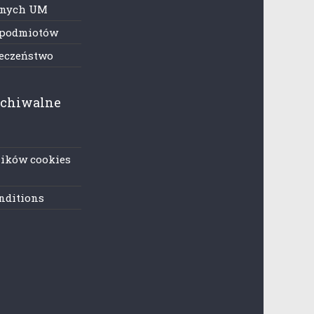
anych UM
 podmiotów
ieczeństwo
rchiwalne
lików cookies
nditions