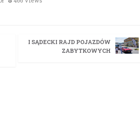
ół
466 Views
I SĄDECKI RAJD POJAZDÓW
ZABYTKOWYCH