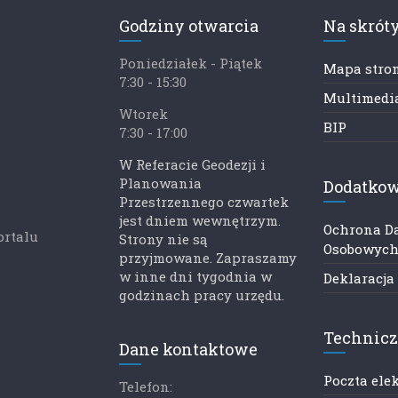
Godziny otwarcia
Na skrót
Poniedziałek - Piątek
Mapa stro
7:30 - 15:30
Multimedia
Wtorek
BIP
7:30 - 17:00
W Referacie Geodezji i
Planowania
Dodatkow
Przestrzennego czwartek
jest dniem wewnętrzym.
Ochrona D
ortalu
Strony nie są
Osobowyc
przyjmowane. Zapraszamy
w inne dni tygodnia w
Deklaracja
godzinach pracy urzędu.
Technic
Dane kontaktowe
Poczta ele
Telefon: