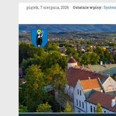
Przejdź
Rozpoc
piątek, 7 sierpnia, 2026
Ostatnie wpisy:
do
Stary S
System
treści
Gmina
Konsul
Uprosz
Stary
Konkur
Sącz
Portal
samorządowy
Gminy
Stary
Sącz