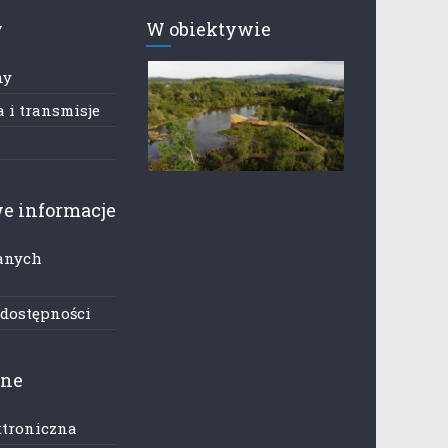
y
W obiektywie
ny
 i transmisje
e informacje
anych
h
 dostępności
zne
ktroniczna