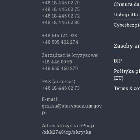
+48 18 446 02 70
Chmura d
+48 18 446 02 75
Usługi dla
+48 18 446 02 72
+48 18 446 02 80
Cyberbezp
+48 516 124 928
+48 505 402 274
Zasoby a
Zarządzanie kryzysowe:
BIP
+18 446 00 55
+48 665 460 270
Polityka p
(EU)
FAX (automat):
+48 18 446 02 73
Terms & co
E-mail:
gmina@starysacz.um.gov.
pl
Adres skrzynki ePuap:
/xkk2740tcp/skrytka