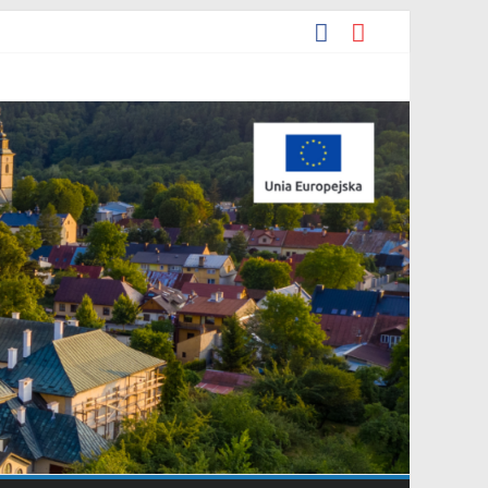
iejscowego planu zagospodarowania przestrzennego „Miasto
darowania przestrzennego Mostki”.