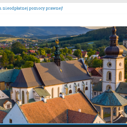
zęcie konsultacji społecznych dotyczących: projektu zmiany m
ącz – Plan Nr 1A”.
 nieodpłatnej pomocy prawnej!
tacje społeczne dotyczące zmiany „Miejscowego planu zagospo
czona oferta realizacji zadania publicznego.
s „Moc Bukietów Matki Boskiej Zielnej”.