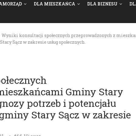
AMORZĄD
DLA MIESZKAŃCA
DLA BIZNESU
DL
>
Wyniki konsultacji społecznych przeprowadzonych z mieszka
Stary Sącz w zakresie usług społecznych.
połecznych
mieszkańcami Gminy Stary
nozy potrzeb i potencjału
 gminy Stary Sącz w zakresie