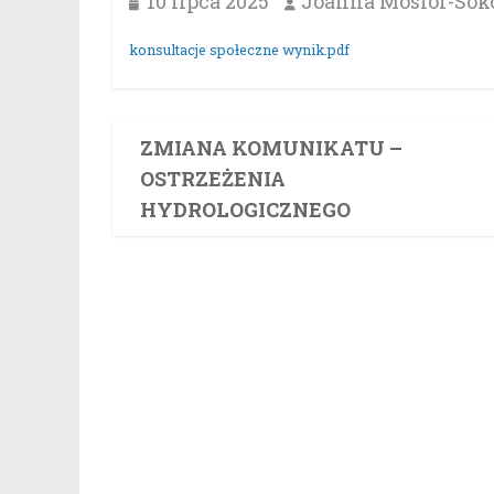
10 lipca 2025
Joanna Mosior-Sok
konsultacje społeczne wynik.pdf
ZMIANA KOMUNIKATU –
OSTRZEŻENIA
HYDROLOGICZNEGO