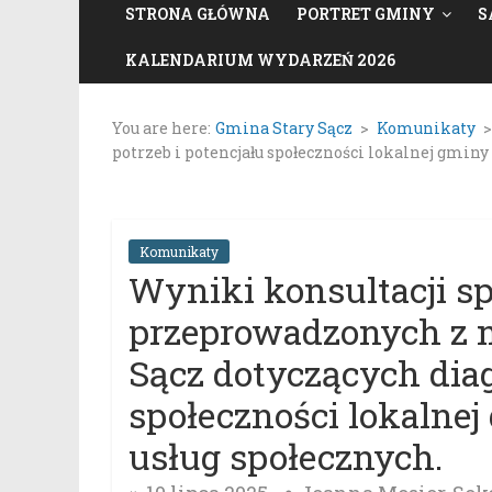
STRONA GŁÓWNA
PORTRET GMINY
S
KALENDARIUM WYDARZEŃ 2026
You are here:
Gmina Stary Sącz
>
Komunikaty
potrzeb i potencjału społeczności lokalnej gminy 
Komunikaty
Wyniki konsultacji s
przeprowadzonych z 
Sącz dotyczących diag
społeczności lokalnej
usług społecznych.