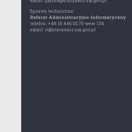
emial: gmina@starysacz.um.gov.pl
Sprawy techniczne:
Referat Administracyjno-Informatyczny
telefon: +48 18 446 02 70 wew. 134
email: it@starysacz.um.gov.pl