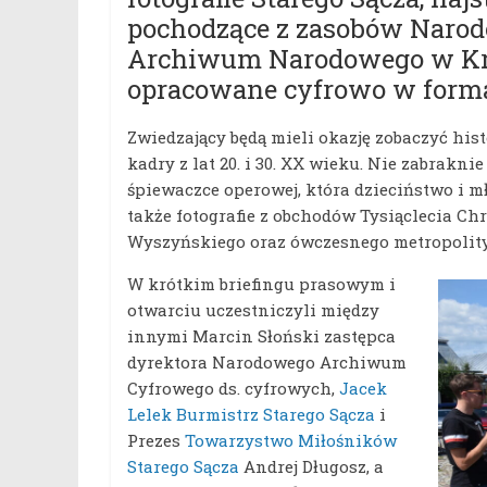
pochodzące z zasobów Naro
Archiwum Narodowego w Kr
opracowane cyfrowo w formac
Zwiedzający będą mieli okazję zobaczyć hist
kadry z lat 20. i 30. XX wieku. Nie zabrakn
śpiewaczce operowej, która dzieciństwo i 
także fotografie z obchodów Tysiąclecia Ch
Wyszyńskiego oraz ówczesnego metropolity
W krótkim briefingu prasowym i
otwarciu uczestniczyli między
innymi Marcin Słoński zastępca
dyrektora Narodowego Archiwum
Cyfrowego ds. cyfrowych,
Jacek
Lelek Burmistrz Starego Sącza
i
Prezes
Towarzystwo Miłośników
Starego Sącza
Andrej Długosz, a