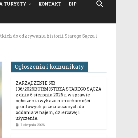
A TURYSTY
KONTAKT
BIP
tkich do odkrywania historii Starego Sącza i
Ogłoszenia i komunikaty
ZARZĄDZENIE NR
136/2026BURMISTRZA STAREGO SĄCZA
z dnia 6 sierpnia 2026 r. w sprawie
ogłoszenia wykazu nieruchomości
gruntowych przeznaczonych do
oddania w najem, dzierżawę i
użyczenie.
7 sierpnia 2026