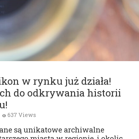
kon w rynku już działa!
h do odkrywania historii
u!
637 Views
wane są unikatowe archiwalne
tarszego miasta w regionie, i okolic,