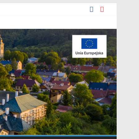
ia 2026 r. w sprawie ogłoszenia wykazu nieruchomości
e.
yjna Grupa Teatralna” złożonej przez Stowarzyszenie „Gniazdo”.
arowania przestrzennego Mostki”.