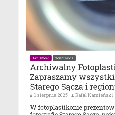
Aktualność
Wyróżnione
Archiwalny Fotoplasti
Zapraszamy wszystkic
Starego Sącza i region
1 sierpnia 2025
Rafał Kamieński
W fotoplastikonie prezento
fotografie Starego Sącza, najs