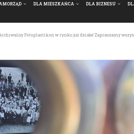
AMORZĄD
DLA MIESZKAŃCA
DLA BIZNESU
DL
Archiwalny Fotoplastikon w rynku już działa! Zapraszamy wszys