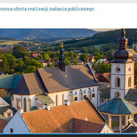
zona oferta realizacji zadania publicznego.
ZENIE NR 136/2026BURMISTRZA STAREGO SĄCZA z dnia 6 sierpn
wych przeznaczonych do oddania w najem, dzierżawę i użyczeni
s Wieńców Dożynkowych Województwa Małopolskiego.
nie uwag do oferty realizacji zadania publicznego pn. „Integrac
tacje społeczne dotyczące zmiany „Miejscowego planu zagospod