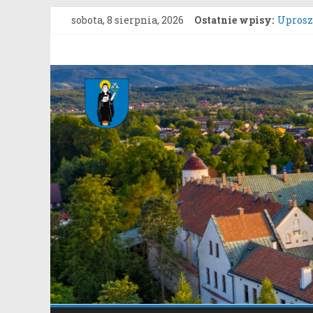
Przejdź
sobota, 8 sierpnia, 2026
Ostatnie wpisy:
Uproszc
do
ZARZĄD
treści
grunto
Gmina
Konkur
Zgłasza
Stary
Konsul
Sącz
Portal
samorządowy
Gminy
Stary
Sącz