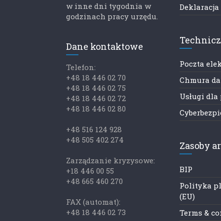
w inne dni tygodnia w
Deklaracja
godzinach pracy urzędu.
Technic
Dane kontaktowe
Poczta ele
Telefon:
+48 18 446 02 70
Chmura d
+48 18 446 02 75
Usługi dla
+48 18 446 02 72
+48 18 446 02 80
Cyberbezp
+48 516 124 928
+48 505 402 274
Zasoby a
Zarządzanie kryzysowe:
BIP
+18 446 00 55
+48 665 460 270
Polityka p
(EU)
FAX (automat):
+48 18 446 02 73
Terms & co