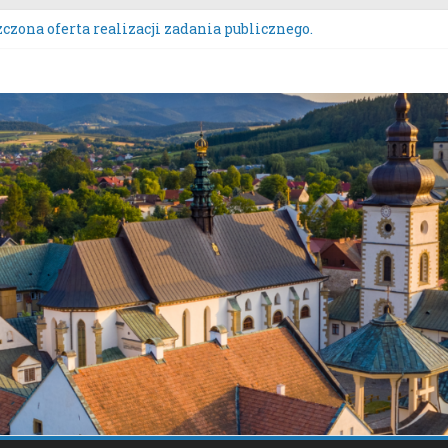
czona oferta realizacji zadania publicznego.
ZENIE NR 136/2026BURMISTRZA STAREGO SĄCZA z dnia 6 sierpn
wych przeznaczonych do oddania w najem, dzierżawę i użyczeni
rs Wieńców Dożynkowych Województwa Małopolskiego.
anie uwag do oferty realizacji zadania publicznego pn. „Integra
tacje społeczne dotyczące zmiany „Miejscowego planu zagospo