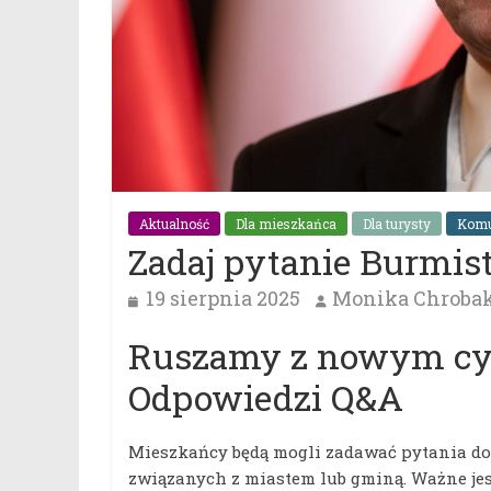
Aktualność
Dla mieszkańca
Dla turysty
Komu
Zadaj pytanie Burmist
19 sierpnia 2025
Monika Chroba
Ruszamy z nowym cyk
Odpowiedzi Q&A
Mieszkańcy będą mogli zadawać pytania d
związanych z miastem lub gminą. Ważne jest