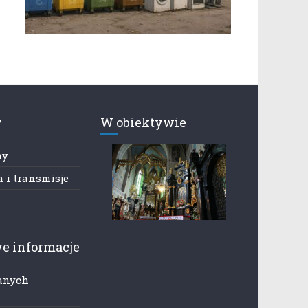
y
W obiektywie
ny
 i transmisje
e informacje
anych
h