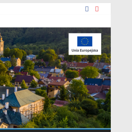
ia 2026 r. w sprawie ogłoszenia wykazu nieruchomości
e.
cyjna Grupa Teatralna” złożonej przez Stowarzyszenie „Gniazdo”.
darowania przestrzennego Mostki”.