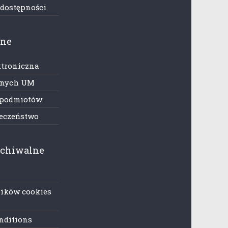
 dostępności
zne
ktroniczna
anych UM
 podmiotów
ieczeństwo
rchiwalne
lików cookies
nditions