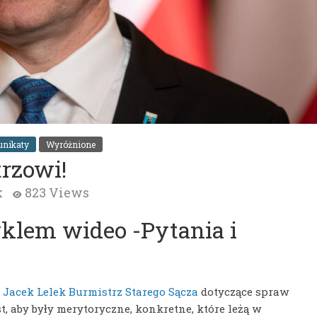
nikaty
Wyróżnione
rzowi!
k
823 Views
lem wideo -Pytania i
o
Jacek Lelek Burmistrz Starego Sącza
dotyczące spraw
, aby były merytoryczne, konkretne, które leżą w