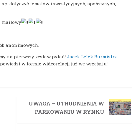
np. dotyczyć tematów inwestycyjnych, społecznych,
s mailowy
sób anonimowych.
amy na pierwszy zestaw pytań!
Jacek Lelek Burmistrz
dpowiedzi w formie wideorelacji już we wrześniu!
!
UWAGA – UTRUDNIENIA W
PARKOWANIU W RYNKU