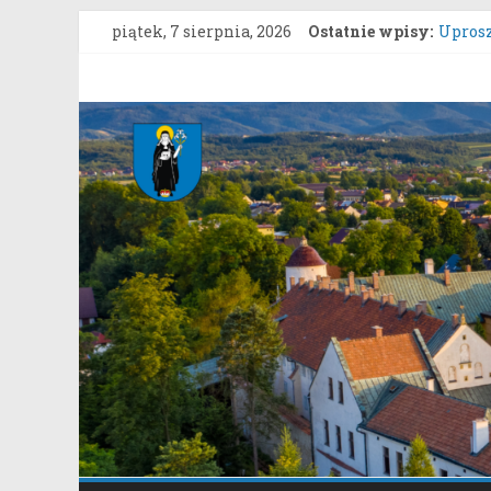
Przejdź
piątek, 7 sierpnia, 2026
Ostatnie wpisy:
Uprosz
do
ZARZĄD
treści
grunto
Gmina
Konku
Zgłasz
Stary
Konsul
Sącz
Portal
samorządowy
Gminy
Stary
Sącz