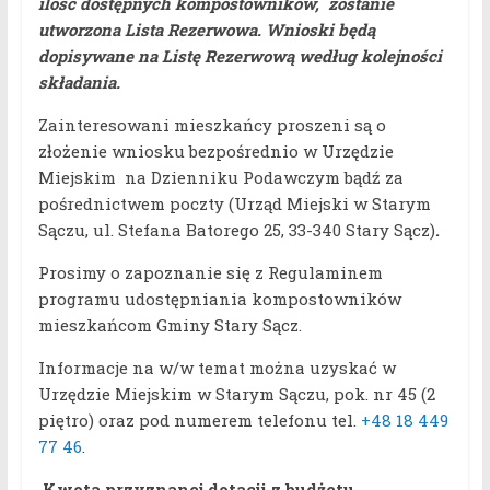
ilość dostępnych kompostowników, zostanie
utworzona Lista Rezerwowa. Wnioski będą
dopisywane na Listę Rezerwową według kolejności
składania.
Zainteresowani mieszkańcy proszeni są o
złożenie wniosku bezpośrednio w Urzędzie
Miejskim na Dzienniku Podawczym bądź za
pośrednictwem poczty (Urząd Miejski w Starym
Sączu, ul. Stefana Batorego 25, 33-340 Stary Sącz)
.
Prosimy o zapoznanie się z Regulaminem
programu udostępniania kompostowników
mieszkańcom Gminy Stary Sącz.
Informacje na w/w temat można uzyskać w
Urzędzie Miejskim w Starym Sączu, pok. nr 45 (2
piętro) oraz pod numerem telefonu tel.
+48 18 449
77 46
.
Kwota przyznanej dotacji z budżetu