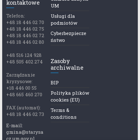
kontaktowe
UM
Telefon:
Usługi dla
+48 18 446 02 70
podmiotów
+48 18 446 02 75
Cyberbezpiecze
+48 18 446 02 72
ństwo
+48 18 446 02 80
+48 516 124 928
Zasoby
+48 505 402 274
archiwalne
Zarządzanie
kryzysowe:
BIP
+18 446 00 55
Polityka plików
+48 665 460 270
cookies (EU)
FAX (automat):
Terms &
+48 18 446 02 73
conditions
E-mail:
gmina@starysa
cz.um.gov.pl