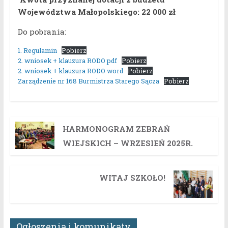
Województwa Małopolskiego: 22 000 zł
Do pobrania:
1. Regulamin
Pobierz
2. wniosek + klauzura RODO pdf
Pobierz
2. wniosek + klauzura RODO word
Pobierz
Zarządzenie nr 168 Burmistrza Starego Sącza
Pobierz
HARMONOGRAM ZEBRAŃ
WIEJSKICH – WRZESIEŃ 2025R.
WITAJ SZKOŁO!
Ogłoszenia i komunikaty