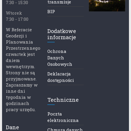
transmisje
7:30 - 15:30
BIP
Wtorek
7:30 - 17:00
W Referacie
Dodatkowe
Geodezji i
informacje
Planowania
Przestrzennego
Ochrona
czwartek jest
Danych
dniem
Osobowych
wewnętrzym.
Strony nie są
Deklaracja
przyjmowane.
dostępności
Zapraszamy w
inne dni
tygodnia w
Techniczne
godzinach
pracy urzędu.
Poczta
elektroniczna
Dane
Chmura danych