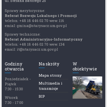
ul. Stefana Batorego 25
Sprawy merytoryczne:
Referat Rozwoju Lokalnego i Promocji
telefon: +48 18 446 02 70 wew. 116
emial: gmina@starysacz.um.gov.pl
Sprawy techniczne:
Referat Administracyjno-Informatyczny
telefon: +48 18 446 02 70 wew. 134
email: it@starysacz.um.gov.pl
Godziny
Na skróty
W
otwarcia
obiektywie
Mapa strony
Poniedziałek -
Multimedia i
Piątek
transmisje
7:30 - 15:30
BIP
Wtorek
7:30 - 17:00