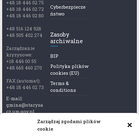
+48 18 446 02 75
Cyberbezpiecze
+48 18 446 02 72
ństwo
+48 18 446 02 80
+48 516 124 928
Zasoby
+48 505 402 274
archiwalne
Zarządzanie
kryzysowe:
BIP
+18 446 00 55
Polityka plików
+48 665 460 270
cookies (EU)
FAX (automat):
Terms &
+48 18 446 02 73
conditions
E-mail:
gmina@starysa
cz.um.gov.pl
Zarządzaj zgodami plików
Adres skrzynki
cookie
ePuap:
/xkk2740tcp/sk