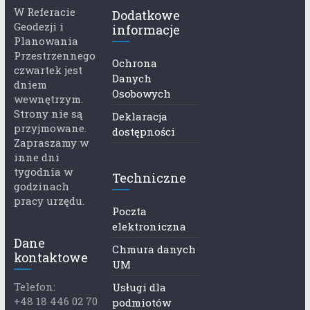
W Referacie
Dodatkowe
Geodezji i
informacje
Planowania
Przestrzennego
Ochrona
czwartek jest
Danych
dniem
Osobowych
wewnętrzym.
Strony nie są
Deklaracja
przyjmowane.
dostępności
Zapraszamy w
inne dni
tygodnia w
Techniczne
godzinach
pracy urzędu.
Poczta
elektroniczna
Dane
Chmura danych
kontaktowe
UM
Telefon:
Usługi dla
+48 18 446 02 70
podmiotów