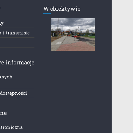
y
W obiektywie
ny
 i transmisje
e informacje
anych
h
 dostępności
zne
ktroniczna