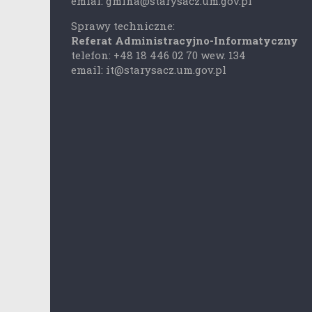
emial: gmina@starysacz.um.gov.pl
Sprawy techniczne:
Referat Administracyjno-Informatyczny
telefon: +48 18 446 02 70 wew. 134
email: it@starysacz.um.gov.pl