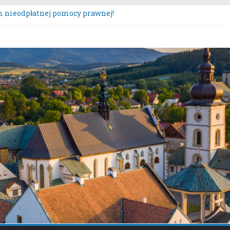
 nieodpłatnej pomocy prawnej!
tacje społeczne dotyczące zmiany „Miejscowego planu zagospo
czona oferta realizacji zadania publicznego.
s „Moc Bukietów Matki Boskiej Zielnej”.
zęcie konsultacji społecznych dotyczących: projektu zmiany m
ącz – Plan Nr 1A”.