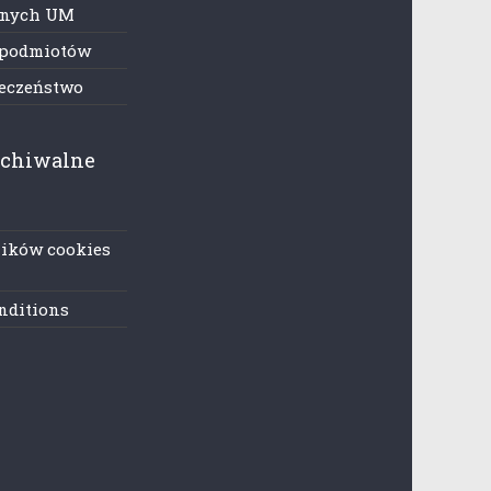
anych UM
 podmiotów
ieczeństwo
rchiwalne
lików cookies
nditions