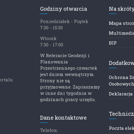
Godziny otwarcia
Na skrót
Poniedziałek - Piątek
Mapa stro
7:30 - 15:30
Multimedia
Wtorek
BIP
7:30 - 17:00
W Referacie Geodezji i
Planowania
Dodatkow
Przestrzennego czwartek
jest dniem wewnętrzym.
Ochrona D
ortalu
Strony nie są
Osobowyc
przyjmowane. Zapraszamy
w inne dni tygodnia w
Deklaracja
godzinach pracy urzędu.
Technic
Dane kontaktowe
Poczta ele
Telefon: