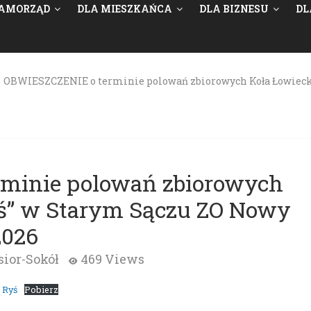
AMORZĄD
DLA MIESZKAŃCA
DLA BIZNESU
DL
>
OBWIESZCZENIE o terminie polowań zbiorowych Koła Łowiecki
minie polowań zbiorowych
yś” w Starym Sączu ZO Nowy
2026
ior-Sokół
469 Views
 Ryś
Pobierz