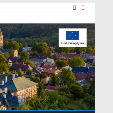
darowania przestrzennego Mostki”.
iejscowego planu zagospodarowania przestrzennego „Miasto