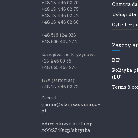
+48 18 446 02 70
Chmura d
+48 18 446 02 75
Usługi dla
+48 18 446 02 72
+48 18 446 02 80
Cyberbezp
+48 516 124 928
+48 505 402 274
Zasoby a
Zarządzanie kryzysowe:
BIP
+18 446 00 55
+48 665 460 270
Polityka p
(EU)
FAX (automat):
+48 18 446 02 73
Terms & co
E-mail:
gmina@starysacz.um.gov.
pl
Adres skrzynki ePuap:
/xkk2740tcp/skrytka