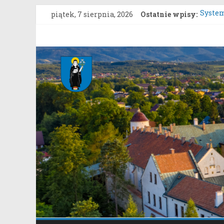
Przejdź
piątek, 7 sierpnia, 2026
Ostatnie wpisy:
System
do
Konsul
treści
Uprosz
Gmina
Konkur
Rozpoc
Stary
Stary S
Sącz
Portal
samorządowy
Gminy
Stary
Sącz