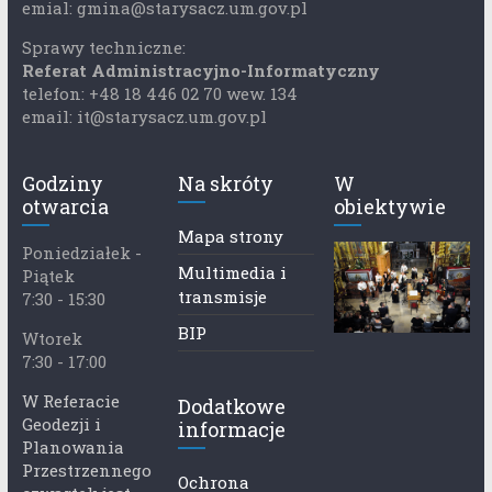
emial: gmina@starysacz.um.gov.pl
Sprawy techniczne:
Referat Administracyjno-Informatyczny
telefon: +48 18 446 02 70 wew. 134
email: it@starysacz.um.gov.pl
Godziny
Na skróty
W
otwarcia
obiektywie
Mapa strony
Poniedziałek -
Multimedia i
Piątek
transmisje
7:30 - 15:30
BIP
Wtorek
7:30 - 17:00
W Referacie
Dodatkowe
Geodezji i
informacje
Planowania
Przestrzennego
Ochrona