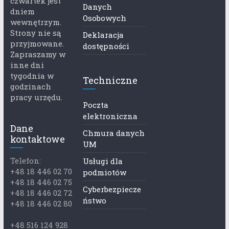
czwartek jest
Danych
dniem
Osobowych
wewnętrzym.
Strony nie są
Deklaracja
przyjmowane.
dostępności
Zapraszamy w
inne dni
tygodnia w
Techniczne
godzinach
pracy urzędu.
Poczta
elektroniczna
Dane
Chmura danych
kontaktowe
UM
Telefon:
Usługi dla
+48 18 446 02 70
podmiotów
+48 18 446 02 75
Cyberbezpiecze
+48 18 446 02 72
ństwo
+48 18 446 02 80
+48 516 124 928