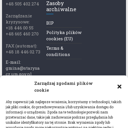
Zasoby
+48 505 402 274
archiwalne
Zarządzanie
kryzysowe:
BIP
+18 446 00 55
Polityka plików
+48 665 460 270
cookies (EU)
FAX (automat):
Terms &
+48 18 446 02 73
conditions
E-mail:
gmina@starysa
cz.um.gov.pl
Zarządzaj zgodami plików
Adres skrzynki
cookie
ePuap:
/xkk2740tcp/sk
Aby zapewnić jak najlepsze wrażenia, korzystamy z technologii, takich
rytka
jak pliki cookie, do przechowywania i/lub uzyskiwania dostępu do
informacji o urządzeniu. Zgoda na te technologie pozwoli nam
Adres do e-
przetwarzać dane, takie jak zachowanie podczas przeglądania lub
Doręczeń:
unikalne identyfikatory na tej stronie. Brak wyrażenia zgody lub
wycofanie zgody może niekorzystnie wpłynąć na niektóre cechy i