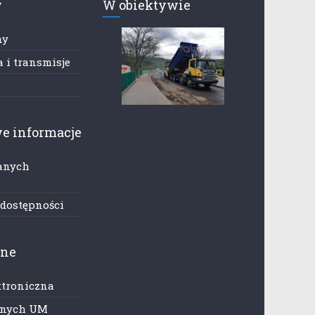
y
W obiektywie
ny
 i transmisje
e informacje
anych
h
 dostępności
zne
ktroniczna
anych UM