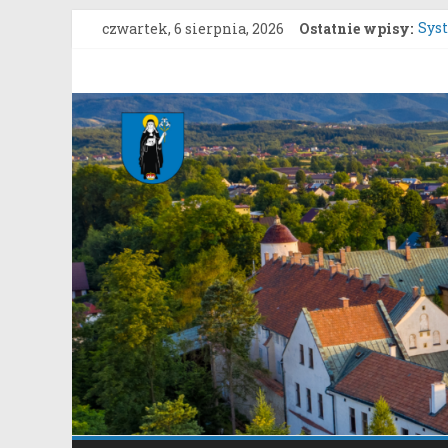
Przejdź
czwartek, 6 sierpnia, 2026
Ostatnie wpisy:
Sys
do
Kon
treści
Upro
Gmina
Konk
Roz
Stary
Star
Sącz
Portal
samorządowy
Gminy
Stary
Sącz