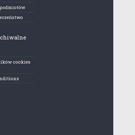
 podmiotów
ieczeństwo
rchiwalne
lików cookies
nditions