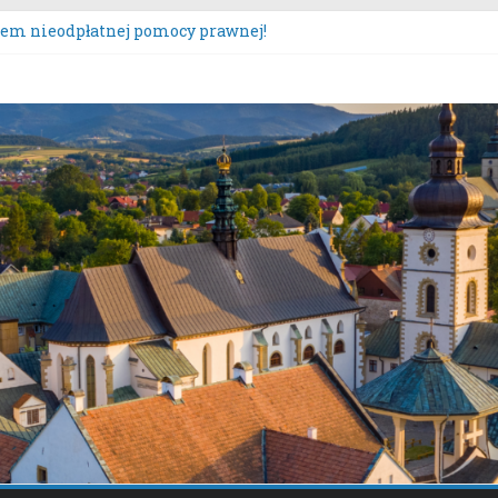
tem nieodpłatnej pomocy prawnej!
sultacje społeczne dotyczące zmiany „Miejscowego planu zagos
szczona oferta realizacji zadania publicznego.
urs „Moc Bukietów Matki Boskiej Zielnej”.
poczęcie konsultacji społecznych dotyczących: projektu zmian
y Sącz – Plan Nr 1A”.