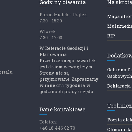
Godziny otwarcia
Na skrót
Poniedziałek - Piątek
Mapa stro
7:30 - 15:30
Multimedia
Wtorek
BIP
7:30 - 17:00
W Referacie Geodezji i
Planowania
Dodatkow
Przestrzennego czwartek
jest dniem wewnętrzym.
Ochrona D
ortalu
Strony nie są
Osobowyc
przyjmowane. Zapraszamy
w inne dni tygodnia w
Deklaracja
godzinach pracy urzędu.
Technic
Dane kontaktowe
Poczta ele
Telefon:
+48 18 446 02 70
Chmura d