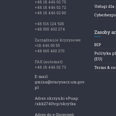
+48 18 446 02 75
Usługi dla
+48 18 446 02 72
+48 18 446 02 80
Cyberbezp
+48 516 124 928
+48 505 402 274
Zasoby a
Zarządzanie kryzysowe:
BIP
+18 446 00 55
+48 665 460 270
Polityka p
(EU)
FAX (automat):
+48 18 446 02 73
Terms & co
E-mail:
gmina@starysacz.um.gov.
pl
Adres skrzynki ePuap:
/xkk2740tcp/skrytka
Adres do e-Doręczeń: