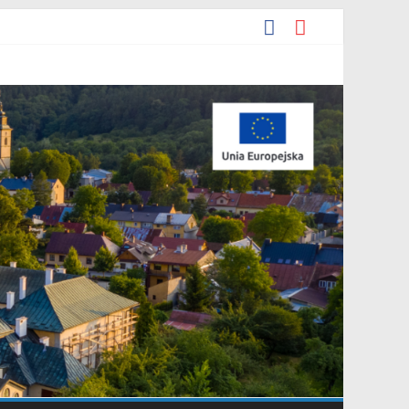
podarowania przestrzennego Mostki”.
y miejscowego planu zagospodarowania przestrzennego „Miasto