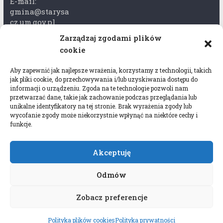
E-mail:
gmina@starysa
cz.um.gov.pl
Zarządzaj zgodami plików
Adres skrzynki
cookie
ePuap:
/xkk2740tcp/sk
Aby zapewnić jak najlepsze wrażenia, korzystamy z technologii, takich
rytka
jak pliki cookie, do przechowywania i/lub uzyskiwania dostępu do
informacji o urządzeniu. Zgoda na te technologie pozwoli nam
Adres do e-
przetwarzać dane, takie jak zachowanie podczas przeglądania lub
Doręczeń:
unikalne identyfikatory na tej stronie. Brak wyrażenia zgody lub
AEL-97528-
wycofanie zgody może niekorzystnie wpłynąć na niektóre cechy i
funkcje.
78647-USWGJ-
32
Akceptuję
Odmów
Zobacz preferencje
Copyright © 2026
Gmina Stary Sącz
. All rights
reserved.
Polityka plików cookies
Polityka prywatności