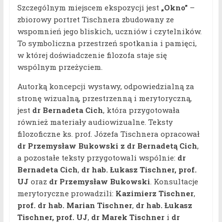
Szczególnym miejscem ekspozycji jest
„Okno”
–
zbiorowy portret Tischnera zbudowany ze
wspomnień jego bliskich, uczniów i czytelników.
To symboliczna przestrzeń spotkania i pamięci,
w której doświadczenie filozofa staje się
wspólnym przeżyciem.
Autorką koncepcji wystawy, odpowiedzialną za
stronę wizualną, przestrzenną i merytoryczną,
jest
dr Bernadeta Cich
, która przygotowała
również materiały audiowizualne. Teksty
filozoficzne ks. prof. Józefa Tischnera opracował
dr Przemysław Bukowski z dr Bernadetą Cich
,
a pozostałe teksty przygotowali wspólnie:
dr
Bernadeta Cich
,
dr hab. Łukasz Tischner, prof.
UJ
oraz
dr Przemysław Bukowski
. Konsultacje
merytoryczne prowadzili:
Kazimierz Tischner
,
prof. dr hab. Marian Tischner
,
dr hab. Łukasz
Tischner, prof. UJ
,
dr Marek Tischner
i
dr