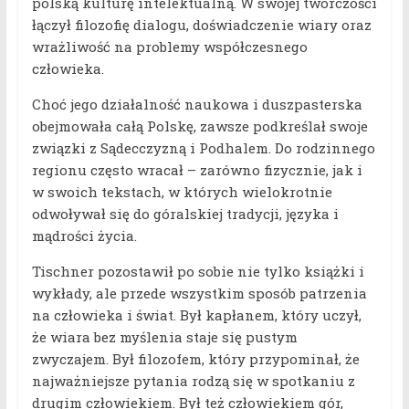
polską kulturę intelektualną. W swojej twórczości
łączył filozofię dialogu, doświadczenie wiary oraz
wrażliwość na problemy współczesnego
człowieka.
Choć jego działalność naukowa i duszpasterska
obejmowała całą Polskę, zawsze podkreślał swoje
związki z Sądecczyzną i Podhalem. Do rodzinnego
regionu często wracał – zarówno fizycznie, jak i
w swoich tekstach, w których wielokrotnie
odwoływał się do góralskiej tradycji, języka i
mądrości życia.
Tischner pozostawił po sobie nie tylko książki i
wykłady, ale przede wszystkim sposób patrzenia
na człowieka i świat. Był kapłanem, który uczył,
że wiara bez myślenia staje się pustym
zwyczajem. Był filozofem, który przypominał, że
najważniejsze pytania rodzą się w spotkaniu z
drugim człowiekiem. Był też człowiekiem gór,