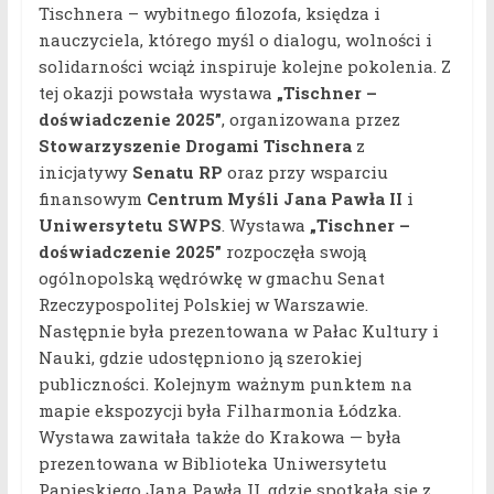
Tischnera – wybitnego filozofa, księdza i
nauczyciela, którego myśl o dialogu, wolności i
solidarności wciąż inspiruje kolejne pokolenia. Z
tej okazji powstała wystawa
„Tischner –
doświadczenie 2025”
, organizowana przez
Stowarzyszenie Drogami Tischnera
z
inicjatywy
Senatu RP
oraz przy wsparciu
finansowym
Centrum Myśli Jana Pawła II
i
Uniwersytetu SWPS
. Wystawa
„Tischner –
doświadczenie 2025”
rozpoczęła swoją
ogólnopolską wędrówkę w gmachu Senat
Rzeczypospolitej Polskiej w Warszawie.
Następnie była prezentowana w Pałac Kultury i
Nauki, gdzie udostępniono ją szerokiej
publiczności. Kolejnym ważnym punktem na
mapie ekspozycji była Filharmonia Łódzka.
Wystawa zawitała także do Krakowa — była
prezentowana w Biblioteka Uniwersytetu
Papieskiego Jana Pawła II, gdzie spotkała się z