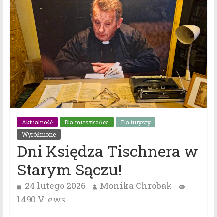
Aktualność
Dla mieszkańca
Dla turysty
Wyróżnione
Dni Księdza Tischnera w
Starym Sączu!
24 lutego 2026
Monika Chrobak
1490 Views