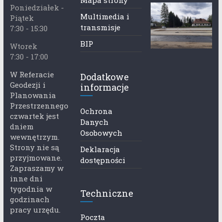
Poniedziałek -
Multimedia i
Piątek
transmisje
7:30 - 15:30
BIP
Wtorek
7:30 - 17:00
W Referacie
Dodatkowe
Geodezji i
informacje
Planowania
Przestrzennego
Ochrona
czwartek jest
Danych
dniem
Osobowych
wewnętrzym.
Strony nie są
Deklaracja
przyjmowane.
dostępności
Zapraszamy w
inne dni
tygodnia w
Techniczne
godzinach
pracy urzędu.
Poczta