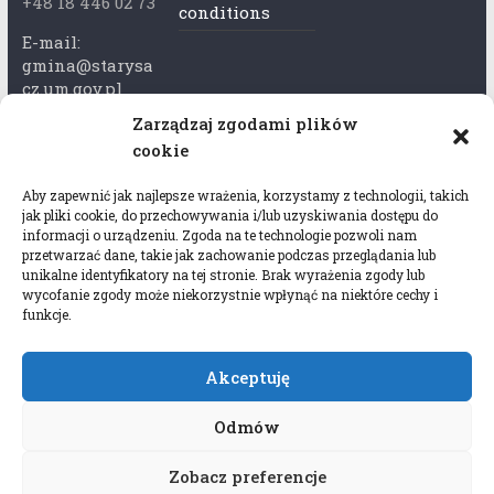
+48 18 446 02 73
conditions
E-mail:
gmina@starysa
cz.um.gov.pl
Zarządzaj zgodami plików
Adres skrzynki
cookie
ePuap:
/xkk2740tcp/sk
Aby zapewnić jak najlepsze wrażenia, korzystamy z technologii, takich
rytka
jak pliki cookie, do przechowywania i/lub uzyskiwania dostępu do
informacji o urządzeniu. Zgoda na te technologie pozwoli nam
Adres do e-
przetwarzać dane, takie jak zachowanie podczas przeglądania lub
Doręczeń:
unikalne identyfikatory na tej stronie. Brak wyrażenia zgody lub
wycofanie zgody może niekorzystnie wpłynąć na niektóre cechy i
AEL-97528-
funkcje.
78647-USWGJ-
32
Akceptuję
Odmów
Zobacz preferencje
Copyright © 2026
Gmina Stary Sącz
. All rights