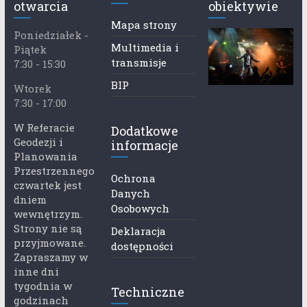
otwarcia
obiektywie
Mapa strony
Poniedziałek -
Multimedia i
Piątek
transmisje
7:30 - 15:30
BIP
Wtorek
7:30 - 17:00
W Referacie
Dodatkowe
Geodezji i
informacje
Planowania
Przestrzennego
Ochrona
czwartek jest
Danych
dniem
Osobowych
wewnętrzym.
Strony nie są
Deklaracja
przyjmowane.
dostępności
Zapraszamy w
inne dni
tygodnia w
Techniczne
godzinach