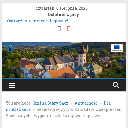
Przejdź
czwartek, 6 sierpnia, 2026
do
Ostatnie wpisy:
treści
Ostrzeżenie meteorologiczne!
Konkurs „Moc Bukietów Matki Boskiej Zielnej”.
Rozpoczęcie konsultacji społecznych dotyczących:
projektu zmiany miejscowego planu zagospodarowania
Gmina
przestrzennego „Miasto Stary Sącz – Plan Nr 1A”.
System nieodpłatnej pomocy prawnej!
Stary
Ostrzeżenie meteorologiczne.
Sącz
Portal
samorządowy
You are here:
Gmina Stary Sącz
>
Aktualność
>
Dla
Gminy
mieszkańca
>
Rezerwuj wizyty w Zakładzie Ubezpieczeń
Stary
Społecznych i wygodnie załatwiaj swoje sprawy
Sącz