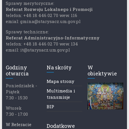
Sprawy merytoryczne:
Referat Rozwoju Lokalnego i Promocji
telefon: +48 18 446 02 70 wew. 116
emial: gmina@starysacz.um.gov.pl
Sprawy techniczne:
Referat Administracyjno-Informatyczny
telefon: +48 18 446 02 70 wew. 134
email: it@starysacz.um.gov.pl
Godziny
Na skróty
W
otwarcia
obiektywie
Mapa strony
Poniedziałek -
Multimedia i
Piątek
transmisje
7:30 - 15:30
BIP
Wtorek
7:30 - 17:00
W Referacie
Dodatkowe