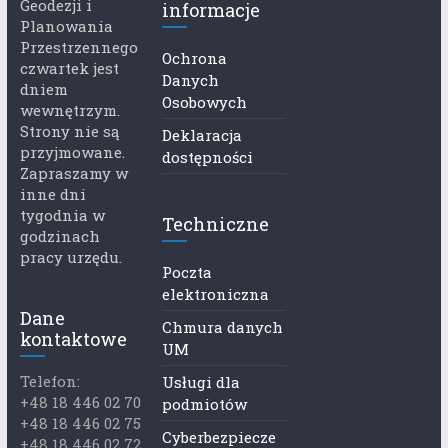
Geodezji i
informacje
Planowania
Przestrzennego
Ochrona
czwartek jest
Danych
dniem
Osobowych
wewnętrzym.
Strony nie są
Deklaracja
przyjmowane.
dostępności
Zapraszamy w
inne dni
tygodnia w
Techniczne
godzinach
pracy urzędu.
Poczta
elektroniczna
Dane
Chmura danych
kontaktowe
UM
Telefon:
Usługi dla
+48 18 446 02 70
podmiotów
+48 18 446 02 75
Cyberbezpiecze
+48 18 446 02 72