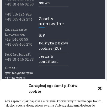
ństwo
+48 18 446 02 80
+48 516 124 928
Zasoby
+48 505 402 274
archiwalne
Zarządzanie
kryzysowe:
BIP
+18 446 00 55
Polityka plików
+48 665 460 270
cookies (EU)
FAX (automat):
Terms &
+48 18 446 02 73
conditions
E-mail:
gmina@starysa
cz.um.gov.pl
Zarządzaj zgodami plików
Adres skrzynki
cookie
ePuap:
/xkk2740tcp/sk
Aby zapewnić jak najlepsze wrażenia, korzystamy z technologii, takich
rytka
jak pliki cookie, do przechowywania i/lub uzyskiwania dostępu do