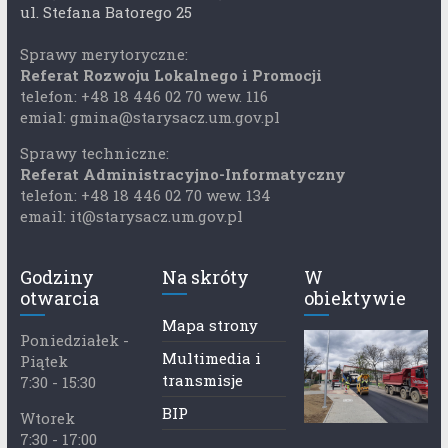
ul. Stefana Batorego 25
Sprawy merytoryczne:
Referat Rozwoju Lokalnego i Promocji
telefon: +48 18 446 02 70 wew. 116
emial: gmina@starysacz.um.gov.pl
Sprawy techniczne:
Referat Administracyjno-Informatyczny
telefon: +48 18 446 02 70 wew. 134
email: it@starysacz.um.gov.pl
Godziny
Na skróty
W
otwarcia
obiektywie
Mapa strony
Poniedziałek -
Multimedia i
Piątek
transmisje
7:30 - 15:30
BIP
Wtorek
7:30 - 17:00