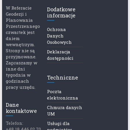
W Referacie
Dodatkowe
Geodezji i
informacje
Planowania
Przestrzennego
Ochrona
czwartek jest
Danych
dniem
Osobowych
wewnętrzym.
Strony nie są
Deklaracja
przyjmowane.
dostępności
Zapraszamy w
inne dni
tygodnia w
Techniczne
godzinach
pracy urzędu.
Poczta
elektroniczna
Dane
Chmura danych
kontaktowe
UM
Telefon:
Usługi dla
+48 18 446 02 70
podmiotów