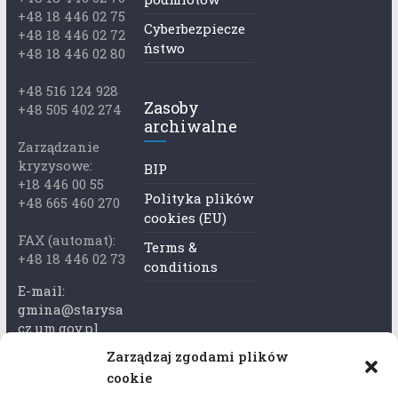
+48 18 446 02 75
Cyberbezpiecze
+48 18 446 02 72
ństwo
+48 18 446 02 80
+48 516 124 928
Zasoby
+48 505 402 274
archiwalne
Zarządzanie
kryzysowe:
BIP
+18 446 00 55
Polityka plików
+48 665 460 270
cookies (EU)
FAX (automat):
Terms &
+48 18 446 02 73
conditions
E-mail:
gmina@starysa
cz.um.gov.pl
Zarządzaj zgodami plików
Adres skrzynki
cookie
ePuap: