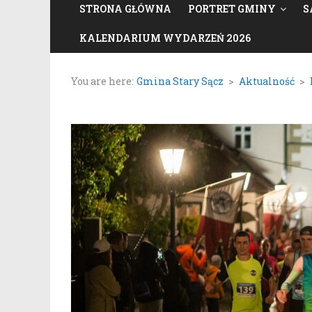
STRONA GŁÓWNA
PORTRET GMINY
S
KALENDARIUM WYDARZEŃ 2026
You are here:
Gmina Stary Sącz
>
Aktualność
>