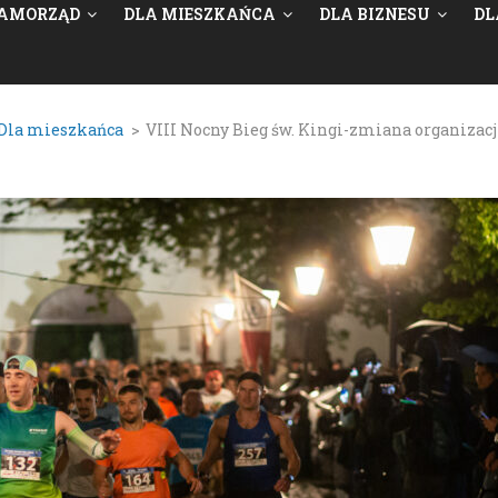
AMORZĄD
DLA MIESZKAŃCA
DLA BIZNESU
DL
Dla mieszkańca
>
VIII Nocny Bieg św. Kingi-zmiana organizacj