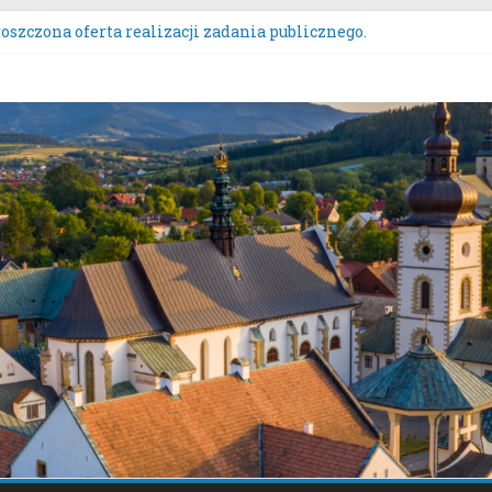
sultacje społeczne dotyczące zmiany „Miejscowego planu zagos
oszczona oferta realizacji zadania publicznego.
ZĄDZENIE NR 136/2026BURMISTRZA STAREGO SĄCZA z dnia 6 sie
ntowych przeznaczonych do oddania w najem, dzierżawę i użycz
kurs Wieńców Dożynkowych Województwa Małopolskiego.
aszanie uwag do oferty realizacji zadania publicznego pn. „Inte
iazdo”.