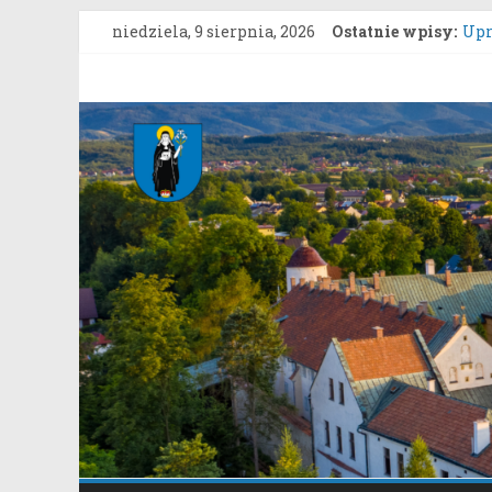
Przejdź
Kon
niedziela, 9 sierpnia, 2026
Ostatnie wpisy:
do
Upr
treści
ZAR
Gmina
gru
Kon
Stary
Zgł
„Gn
Sącz
Portal
samorządowy
Gminy
Stary
Sącz