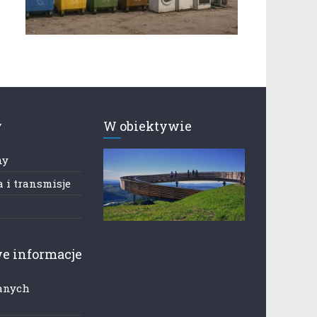
y
W obiektywie
ny
 i transmisje
e informacje
anych
h