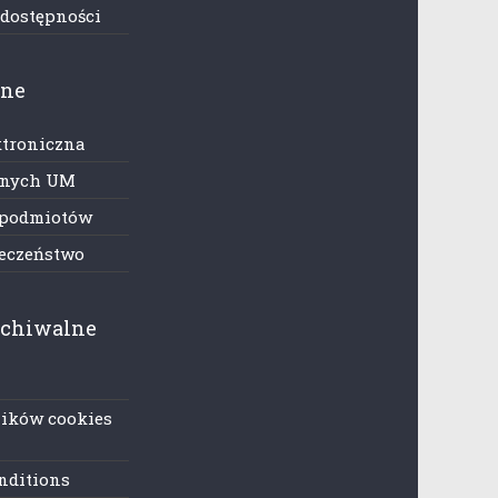
 dostępności
zne
ktroniczna
anych UM
 podmiotów
ieczeństwo
rchiwalne
lików cookies
nditions