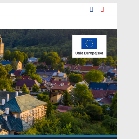
podarowania przestrzennego Mostki”.
rpnia 2026 r. w sprawie ogłoszenia wykazu nieruchomości
enie.
gracyjna Grupa Teatralna” złożonej przez Stowarzyszenie