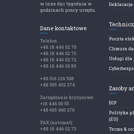
w inne dni tygodnia w
Deklaracja
godzinach pracy urzędu.
Technic
Dane kontaktowe
Poczta ele
Telefon:
+48 18 446 02 70
Chmura d
+48 18 446 02 75
Usługi dla
+48 18 446 02 72
+48 18 446 02 80
Cyberbezp
+48 516 124 928
+48 505 402 274
Zasoby a
Zarządzanie kryzysowe:
BIP
+18 446 00 55
+48 665 460 270
Polityka p
(EU)
FAX (automat):
+48 18 446 02 73
Terms & co