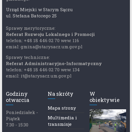
Urząd Miejski w Starym Sączu
ul. Stefana Batorego 25
Sprawy merytoryczne:
Referat Rozwoju Lokalnego i Promocji
telefon: +48 18 446 02 70 wew. 116
emial: gmina@starysacz.um.gov.pl
Sprawy techniczne:
Referat Administracyjno-Informatyczny
telefon: +48 18 446 02 70 wew. 134
email: it@starysacz.um.gov.pl
Godziny
Na skróty
W
otwarcia
obiektywie
Mapa strony
Poniedziałek -
Multimedia i
Piątek
transmisje
7:30 - 15:30