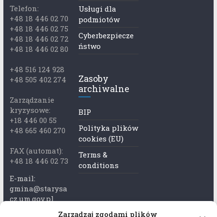
Telefon:
Usługi dla
+48 18 446 02 70
podmiotów
+48 18 446 02 75
Cyberbezpiecze
+48 18 446 02 72
ństwo
+48 18 446 02 80
+48 516 124 928
Zasoby
+48 505 402 274
archiwalne
Zarządzanie
kryzysowe:
BIP
+18 446 00 55
Polityka plików
+48 665 460 270
cookies (EU)
FAX (automat):
Terms &
+48 18 446 02 73
conditions
E-mail:
gmina@starysa
cz.um.gov.pl
Zarządzaj zgodami plików