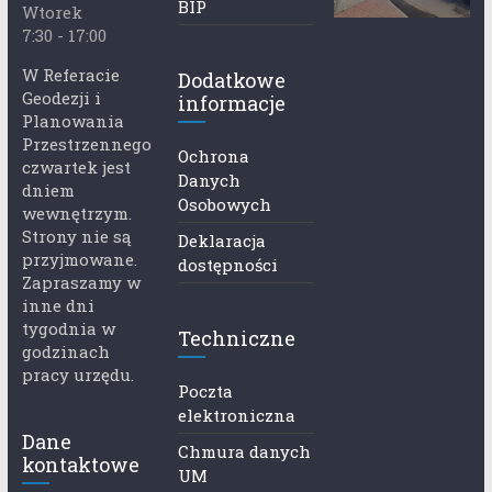
BIP
Wtorek
7:30 - 17:00
W Referacie
Dodatkowe
Geodezji i
informacje
Planowania
Przestrzennego
Ochrona
czwartek jest
Danych
dniem
Osobowych
wewnętrzym.
Strony nie są
Deklaracja
przyjmowane.
dostępności
Zapraszamy w
inne dni
tygodnia w
Techniczne
godzinach
pracy urzędu.
Poczta
elektroniczna
Dane
Chmura danych
kontaktowe
UM