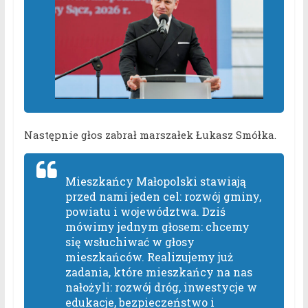
Następnie głos zabrał marszałek Łukasz Smółka.
Mieszkańcy Małopolski stawiają
przed nami jeden cel: rozwój gminy,
powiatu i województwa. Dziś
mówimy jednym głosem: chcemy
się wsłuchiwać w głosy
mieszkańców. Realizujemy już
zadania, które mieszkańcy na nas
nałożyli: rozwój dróg, inwestycje w
edukacje, bezpieczeństwo i