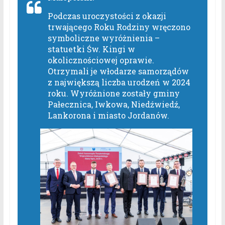
Podczas uroczystości z okazji
trwającego Roku Rodziny wręczono
symboliczne wyróżnienia –
statuetki Św. Kingi w
okolicznościowej oprawie.
Otrzymali je włodarze samorządów
z największą liczba urodzeń w 2024
roku. Wyróżnione zostały gminy
Pałecznica, Iwkowa, Niedźwiedź,
Lankorona i miasto Jordanów.