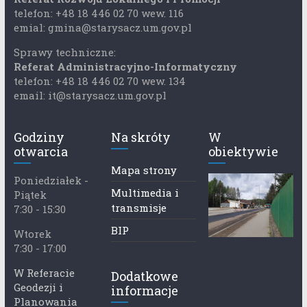
telefon: +48 18 446 02 70 wew. 116
emial: gmina@starysacz.um.gov.pl
Sprawy techniczne:
Referat Administracyjno-Informatyczny
telefon: +48 18 446 02 70 wew. 134
email: it@starysacz.um.gov.pl
Godziny
Na skróty
W
otwarcia
obiektywie
Mapa strony
Poniedziałek -
Multimedia i
Piątek
transmisje
7:30 - 15:30
BIP
Wtorek
7:30 - 17:00
W Referacie
Dodatkowe
Geodezji i
informacje
Planowania