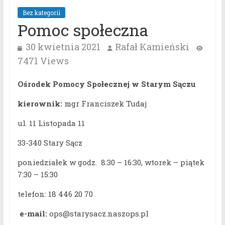
Bez kategorii
Pomoc społeczna
30 kwietnia 2021
Rafał Kamieński
7471 Views
Ośrodek Pomocy Społecznej w Starym Sączu
kierownik:
mgr Franciszek Tudaj
ul. 11 Listopada 11
33-340 Stary Sącz
poniedziałek w godz. 8:30 – 16:30, wtorek – piątek
7:30 – 15:30
telefon: 18 446 20 70
e-mail:
ops@starysacz.naszops.pl