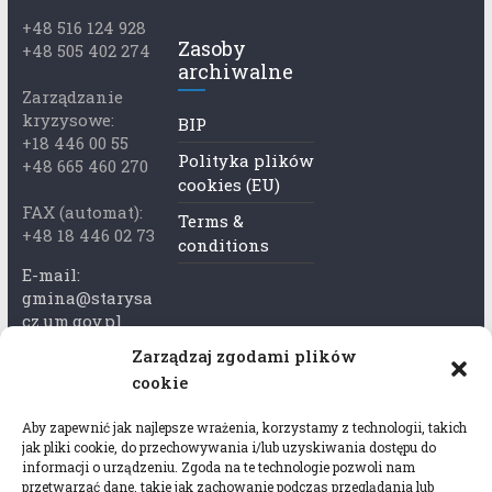
+48 516 124 928
Zasoby
+48 505 402 274
archiwalne
Zarządzanie
kryzysowe:
BIP
+18 446 00 55
Polityka plików
+48 665 460 270
cookies (EU)
FAX (automat):
Terms &
+48 18 446 02 73
conditions
E-mail:
gmina@starysa
cz.um.gov.pl
Zarządzaj zgodami plików
Adres skrzynki
cookie
ePuap:
/xkk2740tcp/sk
Aby zapewnić jak najlepsze wrażenia, korzystamy z technologii, takich
rytka
jak pliki cookie, do przechowywania i/lub uzyskiwania dostępu do
informacji o urządzeniu. Zgoda na te technologie pozwoli nam
Adres do e-
przetwarzać dane, takie jak zachowanie podczas przeglądania lub