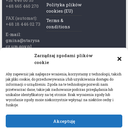
+18 446 00 55
Polityka plików
+48 665 460 270
cookies (EU)
FAX (automat):
Terms &
+48 18 446 02 73
conditions
E-mail:
gmina@starysa
cz.um.gov.pl
Zarządzaj zgodami plików
Adres skrzynki
cookie
ePuap:
/xkk2740tcp/sk
Aby zapewnić jak najlepsze wrażenia, korzystamy z technologii, takich
rytka
jak pliki cookie, do przechowywania i/lub uzyskiwania dostępu do
informacji o urządzeniu. Zgoda na te technologie pozwoli nam
Adres do e-
przetwarzać dane, takie jak zachowanie podczas przeglądania lub
Doręczeń:
unikalne identyfikatory na tej stronie. Brak wyrażenia zgody lub
wycofanie zgody może niekorzystnie wpłynąć na niektóre cechy i
AEL-97528-
funkcje.
78647-USWGJ-
32
Akceptuję